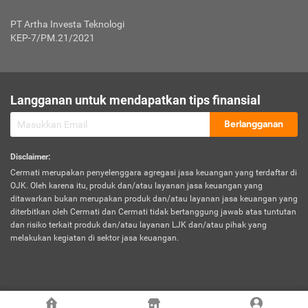
Jenis Kendaraan Non Bus dan Non Truk
0,125% x Rp. 50.000.000,00 = Rp. 62.500,00
Penumpang
0,10% x Rp. 50.000.000,00 = Rp. 50.000,00
PT Artha Investa Teknologi
Untuk Penumpang: 0,10% dari uang 
Tarif Premi atau Kontribusi Minimum = Rp. 300.000,00
KEP-7/PM.21/2021
diri untuk setiap tempat 
Kategori 1
0 s.d.
0,47%
0,56%
Rp125.000.000,-
7.
Tanggung
UP hingga Rp25 juta: 0
Langganan untuk mendapatkan tips finansial
Jawab
Kategori 2
>Rp125.000.000,-
0,63%
0,69%
UP > Rp25 juta s.d. Rp50 ju
Hukum
s.d.
Berlangganan
terhadap
Rp200.000.000,-
UP > Rp50 juta s.d. Rp100 ju
Penumpang
Disclaimer
:
UP > Rp100 juta: ditentukan
Cermati merupakan penyelenggara agregasi jasa keuangan yang terdaftar di
Kategori 3
>Rp200.000.000,-
0,41%
0,46%
Perusahaa
OJK. Oleh karena itu, produk dan/atau layanan jasa keuangan yang
s.d.
ditawarkan bukan merupakan produk dan/atau layanan jasa keuangan yang
Rp400.000.000,-
diterbitkan oleh Cermati dan Cermati tidak bertanggung jawab atas tuntutan
dan risiko terkait produk dan/atau layanan LJK dan/atau pihak yang
*UP = Uang Pertanggungan
melakukan kegiatan di sektor jasa keuangan.
Kategori 4
>Rp400.000.000,-
0,25%
0,30%
Tabel Tarif Perluasan Banjir Asuransi Mobil*
s.d.
Rp800.000.000,-
©
2026
Cermati. All Rights Reserved.
No
Wilayah
Tarif Premi atau Kontribusi