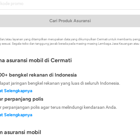
Cari Produk Asuransi
k dan/atau layanan yang ditampilkan merupakan data yang dikumpulkan Cermati untuk membantu p
 sesuai. Segala risiko dan tanggung jawab berada pada masing-masing Lembaga Jasa Keuangan atau mi
ma asuransi mobil di Cermati
0+ bengkel rekanan di Indonesia
dapat jaringan bengkel rekanan yang luas di seluruh Indonesia.
at Selengkapnya
ur perpanjang polis
ur perpanjangan polis agar terus melindungi kendaraan Anda.
at Selengkapnya
m asuransi mobil