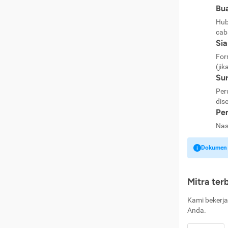
Bua
Hub
cab
Si
For
(jik
Sur
Per
dise
Pen
Nas
Dokumen k
Mitra ter
Kami bekerja
Anda.