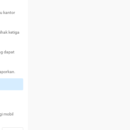
au kantor
ihak ketiga
ng dapat
laporkan.
gi mobil