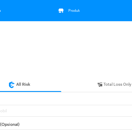
a
Produk
All Risk
Total Loss Only
mobil
(Opsional)