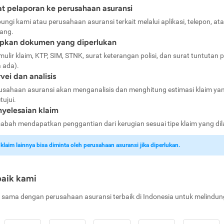
t pelaporan ke perusahaan asuransi
ungi kami atau perusahaan asuransi terkait melalui aplikasi, telepon, at
ang.
apkan dokumen yang diperlukan
mulir klaim, KTP, SIM, STNK, surat keterangan polisi, dan surat tuntutan p
a ada).
vei dan analisis
usahaan asuransi akan menganalisis dan menghitung estimasi klaim ya
tujui.
yelesaian klaim
abah mendapatkan penggantian dari kerugian sesuai tipe klaim yang di
laim lainnya bisa diminta oleh perusahaan asuransi jika diperlukan.
baik kami
 sama dengan perusahaan asuransi terbaik di Indonesia untuk melindun