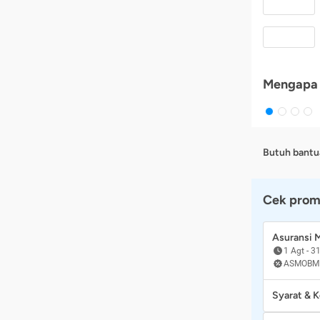
Mengapa 
Butuh bantu
Cek prom
Asuransi
1 Agt
-
31
ASMOBM
Syarat & 