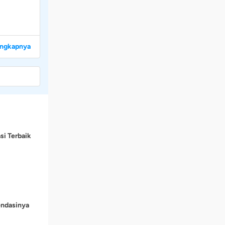
engkapnya
si Terbaik
endasinya