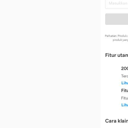
Perhatian: Produ
produk yang
Fitur uta
200
Ter
Lih
Fit
Fit
Lih
Cara klai