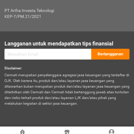
Jenis Kendaraan Non Bus dan Non Truk
0,125% x Rp. 50.000.000,00 = Rp. 62.500,00
Penumpang
0,10% x Rp. 50.000.000,00 = Rp. 50.000,00
PT Artha Investa Teknologi
Untuk Penumpang: 0,10% dari uang 
Tarif Premi atau Kontribusi Minimum = Rp. 300.000,00
KEP-7/PM.21/2021
diri untuk setiap tempat 
Kategori 1
0 s.d.
0,47%
0,56%
Rp125.000.000,-
7.
Tanggung
UP hingga Rp25 juta: 0
Langganan untuk mendapatkan tips finansial
Jawab
Kategori 2
>Rp125.000.000,-
0,63%
0,69%
UP > Rp25 juta s.d. Rp50 ju
Hukum
s.d.
Berlangganan
terhadap
Rp200.000.000,-
UP > Rp50 juta s.d. Rp100 ju
Penumpang
Disclaimer
:
UP > Rp100 juta: ditentukan
Cermati merupakan penyelenggara agregasi jasa keuangan yang terdaftar di
Kategori 3
>Rp200.000.000,-
0,41%
0,46%
Perusahaa
OJK. Oleh karena itu, produk dan/atau layanan jasa keuangan yang
s.d.
ditawarkan bukan merupakan produk dan/atau layanan jasa keuangan yang
Rp400.000.000,-
diterbitkan oleh Cermati dan Cermati tidak bertanggung jawab atas tuntutan
dan risiko terkait produk dan/atau layanan LJK dan/atau pihak yang
*UP = Uang Pertanggungan
melakukan kegiatan di sektor jasa keuangan.
Kategori 4
>Rp400.000.000,-
0,25%
0,30%
Tabel Tarif Perluasan Banjir Asuransi Mobil*
s.d.
Rp800.000.000,-
©
2026
Cermati. All Rights Reserved.
No
Wilayah
Tarif Premi atau Kontribusi