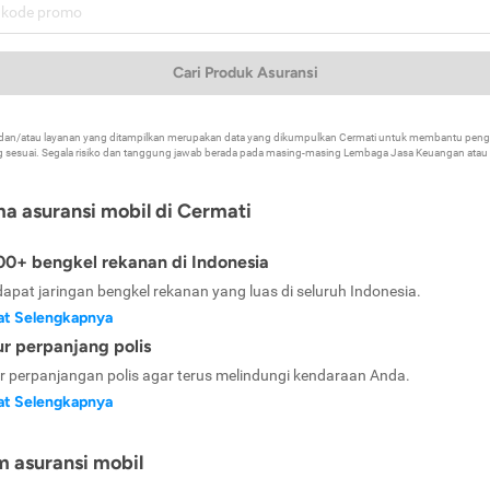
Cari Produk Asuransi
k dan/atau layanan yang ditampilkan merupakan data yang dikumpulkan Cermati untuk membantu p
 sesuai. Segala risiko dan tanggung jawab berada pada masing-masing Lembaga Jasa Keuangan atau mi
ma asuransi mobil di Cermati
0+ bengkel rekanan di Indonesia
dapat jaringan bengkel rekanan yang luas di seluruh Indonesia.
at Selengkapnya
ur perpanjang polis
ur perpanjangan polis agar terus melindungi kendaraan Anda.
at Selengkapnya
m asuransi mobil