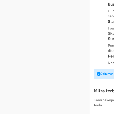
Bua
Hub
cab
Si
For
(jik
Sur
Per
dise
Pen
Nas
Dokumen k
Mitra ter
Kami bekerja
Anda.