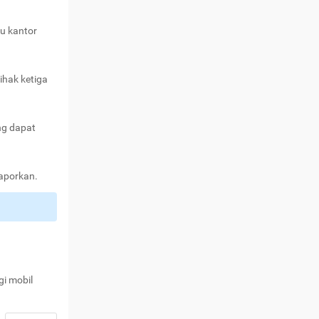
au kantor
ihak ketiga
ng dapat
laporkan.
gi mobil