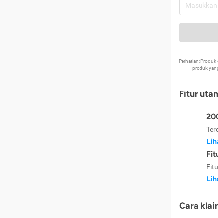
Perhatian: Produ
produk yang
Fitur uta
200
Ter
Lih
Fit
Fit
Lih
Cara klai