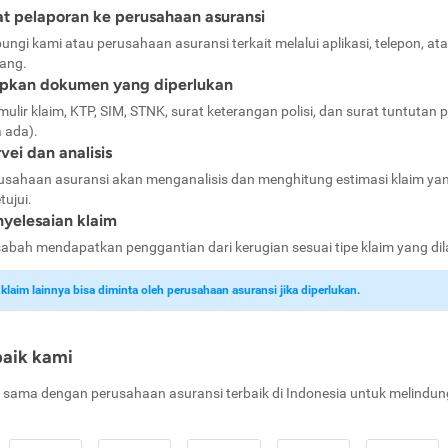
t pelaporan ke perusahaan asuransi
ungi kami atau perusahaan asuransi terkait melalui aplikasi, telepon, at
ang.
apkan dokumen yang diperlukan
mulir klaim, KTP, SIM, STNK, surat keterangan polisi, dan surat tuntutan p
a ada).
vei dan analisis
usahaan asuransi akan menganalisis dan menghitung estimasi klaim ya
tujui.
yelesaian klaim
abah mendapatkan penggantian dari kerugian sesuai tipe klaim yang di
laim lainnya bisa diminta oleh perusahaan asuransi jika diperlukan.
baik kami
 sama dengan perusahaan asuransi terbaik di Indonesia untuk melindun