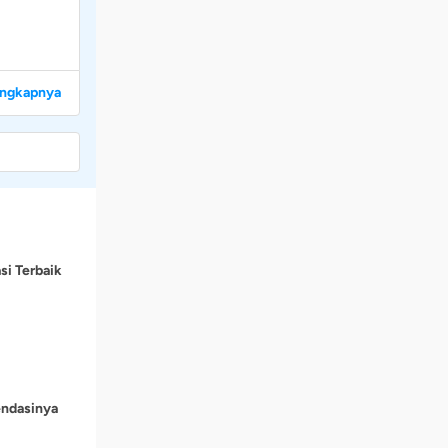
engkapnya
si Terbaik
endasinya