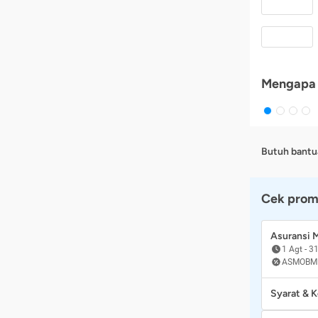
Mengapa 
Butuh bantu
Cek prom
Asuransi
1 Agt
-
31
ASMOBM
Syarat & 