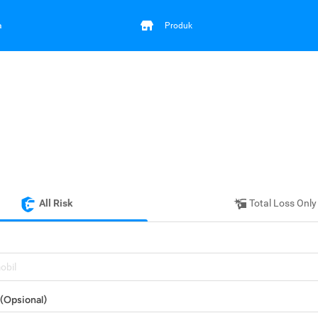
a
Produk
All Risk
Total Loss Only
mobil
(Opsional)