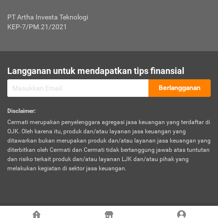
Jenis Kendaraan Non Bus dan Non Truk
0,125% x Rp. 50.000.000,00 = Rp. 62.500,00
Penumpang
0,10% x Rp. 50.000.000,00 = Rp. 50.000,00
PT Artha Investa Teknologi
Untuk Penumpang: 0,10% dari uang 
Tarif Premi atau Kontribusi Minimum = Rp. 300.000,00
KEP-7/PM.21/2021
diri untuk setiap tempat 
Kategori 1
0 s.d.
0,47%
0,56%
Rp125.000.000,-
7.
Tanggung
UP hingga Rp25 juta: 0
Langganan untuk mendapatkan tips finansial
Jawab
Kategori 2
>Rp125.000.000,-
0,63%
0,69%
UP > Rp25 juta s.d. Rp50 ju
Hukum
s.d.
Berlangganan
terhadap
Rp200.000.000,-
UP > Rp50 juta s.d. Rp100 ju
Penumpang
Disclaimer
:
UP > Rp100 juta: ditentukan
Cermati merupakan penyelenggara agregasi jasa keuangan yang terdaftar di
Kategori 3
>Rp200.000.000,-
0,41%
0,46%
Perusahaa
OJK. Oleh karena itu, produk dan/atau layanan jasa keuangan yang
s.d.
ditawarkan bukan merupakan produk dan/atau layanan jasa keuangan yang
Rp400.000.000,-
diterbitkan oleh Cermati dan Cermati tidak bertanggung jawab atas tuntutan
dan risiko terkait produk dan/atau layanan LJK dan/atau pihak yang
*UP = Uang Pertanggungan
melakukan kegiatan di sektor jasa keuangan.
Kategori 4
>Rp400.000.000,-
0,25%
0,30%
Tabel Tarif Perluasan Banjir Asuransi Mobil*
s.d.
Rp800.000.000,-
©
2026
Cermati. All Rights Reserved.
No
Wilayah
Tarif Premi atau Kontribusi