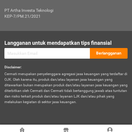
Jenis Kendaraan Non Bus dan Non Truk
0,125% x Rp. 50.000.000,00 = Rp. 62.500,00
Penumpang
0,10% x Rp. 50.000.000,00 = Rp. 50.000,00
PT Artha Investa Teknologi
Untuk Penumpang: 0,10% dari uang 
Tarif Premi atau Kontribusi Minimum = Rp. 300.000,00
KEP-7/PM.21/2021
diri untuk setiap tempat 
Kategori 1
0 s.d.
0,47%
0,56%
Rp125.000.000,-
7.
Tanggung
UP hingga Rp25 juta: 0
Langganan untuk mendapatkan tips finansial
Jawab
Kategori 2
>Rp125.000.000,-
0,63%
0,69%
UP > Rp25 juta s.d. Rp50 ju
Hukum
s.d.
Berlangganan
terhadap
Rp200.000.000,-
UP > Rp50 juta s.d. Rp100 ju
Penumpang
Disclaimer
:
UP > Rp100 juta: ditentukan
Cermati merupakan penyelenggara agregasi jasa keuangan yang terdaftar di
Kategori 3
>Rp200.000.000,-
0,41%
0,46%
Perusahaa
OJK. Oleh karena itu, produk dan/atau layanan jasa keuangan yang
s.d.
ditawarkan bukan merupakan produk dan/atau layanan jasa keuangan yang
Rp400.000.000,-
diterbitkan oleh Cermati dan Cermati tidak bertanggung jawab atas tuntutan
dan risiko terkait produk dan/atau layanan LJK dan/atau pihak yang
*UP = Uang Pertanggungan
melakukan kegiatan di sektor jasa keuangan.
Kategori 4
>Rp400.000.000,-
0,25%
0,30%
Tabel Tarif Perluasan Banjir Asuransi Mobil*
s.d.
Rp800.000.000,-
©
2026
Cermati. All Rights Reserved.
No
Wilayah
Tarif Premi atau Kontribusi