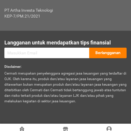
Jenis Kendaraan Non Bus dan Non Truk
0,125% x Rp. 50.000.000,00 = Rp. 62.500,00
Penumpang
0,10% x Rp. 50.000.000,00 = Rp. 50.000,00
PT Artha Investa Teknologi
Untuk Penumpang: 0,10% dari uang 
Tarif Premi atau Kontribusi Minimum = Rp. 300.000,00
KEP-7/PM.21/2021
diri untuk setiap tempat 
Kategori 1
0 s.d.
0,47%
0,56%
Rp125.000.000,-
7.
Tanggung
UP hingga Rp25 juta: 0
Langganan untuk mendapatkan tips finansial
Jawab
Kategori 2
>Rp125.000.000,-
0,63%
0,69%
UP > Rp25 juta s.d. Rp50 ju
Hukum
s.d.
Berlangganan
terhadap
Rp200.000.000,-
UP > Rp50 juta s.d. Rp100 ju
Penumpang
Disclaimer
:
UP > Rp100 juta: ditentukan
Cermati merupakan penyelenggara agregasi jasa keuangan yang terdaftar di
Kategori 3
>Rp200.000.000,-
0,41%
0,46%
Perusahaa
OJK. Oleh karena itu, produk dan/atau layanan jasa keuangan yang
s.d.
ditawarkan bukan merupakan produk dan/atau layanan jasa keuangan yang
Rp400.000.000,-
diterbitkan oleh Cermati dan Cermati tidak bertanggung jawab atas tuntutan
dan risiko terkait produk dan/atau layanan LJK dan/atau pihak yang
*UP = Uang Pertanggungan
melakukan kegiatan di sektor jasa keuangan.
Kategori 4
>Rp400.000.000,-
0,25%
0,30%
Tabel Tarif Perluasan Banjir Asuransi Mobil*
s.d.
Rp800.000.000,-
©
2026
Cermati. All Rights Reserved.
No
Wilayah
Tarif Premi atau Kontribusi