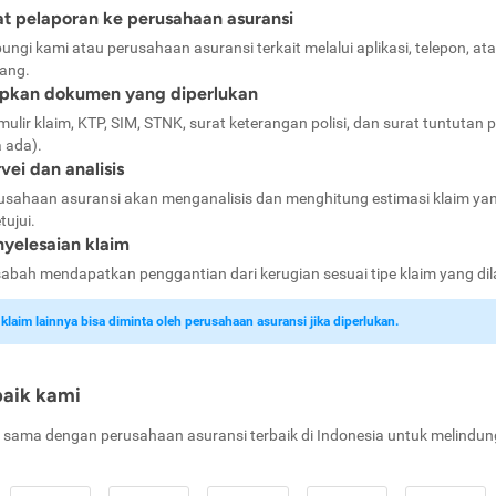
t pelaporan ke perusahaan asuransi
ungi kami atau perusahaan asuransi terkait melalui aplikasi, telepon, at
ang.
apkan dokumen yang diperlukan
mulir klaim, KTP, SIM, STNK, surat keterangan polisi, dan surat tuntutan p
a ada).
vei dan analisis
usahaan asuransi akan menganalisis dan menghitung estimasi klaim ya
tujui.
yelesaian klaim
abah mendapatkan penggantian dari kerugian sesuai tipe klaim yang di
laim lainnya bisa diminta oleh perusahaan asuransi jika diperlukan.
baik kami
 sama dengan perusahaan asuransi terbaik di Indonesia untuk melindun