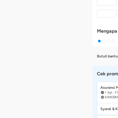
Mengapa 
Butuh bantu
Cek prom
Asuransi
1 Agt
-
31
ASMOBM
Syarat & 