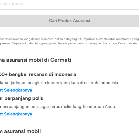
Cari Produk Asuransi
k dan/atau layanan yang ditampilkan merupakan data yang dikumpulkan Cermati untuk membantu p
 sesuai. Segala risiko dan tanggung jawab berada pada masing-masing Lembaga Jasa Keuangan atau mi
ma asuransi mobil di Cermati
0+ bengkel rekanan di Indonesia
dapat jaringan bengkel rekanan yang luas di seluruh Indonesia.
at Selengkapnya
ur perpanjang polis
ur perpanjangan polis agar terus melindungi kendaraan Anda.
at Selengkapnya
m asuransi mobil