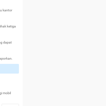
au kantor
ihak ketiga
ng dapat
laporkan.
gi mobil