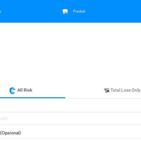
a
Produk
All Risk
Total Loss Only
mobil
(Opsional)