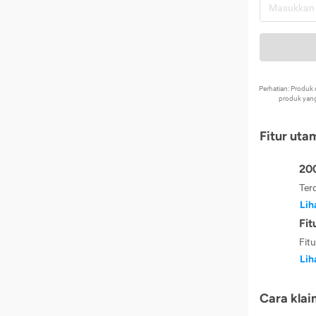
Perhatian: Produ
produk yang
Fitur uta
200
Ter
Lih
Fit
Fit
Lih
Cara klai