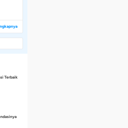
engkapnya
si Terbaik
endasinya