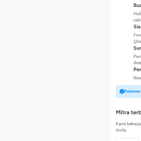
Bua
Hub
cab
Si
For
(jik
Sur
Per
dise
Pen
Nas
Dokumen k
Mitra ter
Kami bekerja
Anda.