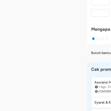
Mengapa 
Butuh bantu
Cek prom
Asuransi
1 Agt
-
31
ASMOBM
Syarat & 