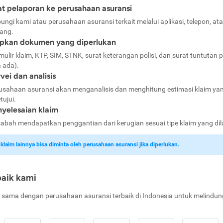
t pelaporan ke perusahaan asuransi
ungi kami atau perusahaan asuransi terkait melalui aplikasi, telepon, at
ang.
apkan dokumen yang diperlukan
mulir klaim, KTP, SIM, STNK, surat keterangan polisi, dan surat tuntutan p
a ada).
vei dan analisis
usahaan asuransi akan menganalisis dan menghitung estimasi klaim ya
tujui.
yelesaian klaim
abah mendapatkan penggantian dari kerugian sesuai tipe klaim yang di
laim lainnya bisa diminta oleh perusahaan asuransi jika diperlukan.
baik kami
 sama dengan perusahaan asuransi terbaik di Indonesia untuk melindun