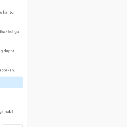
au kantor
ihak ketiga
ng dapat
laporkan.
gi mobil