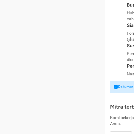
Bua
Hub
cab
Si
For
(jik
Sur
Per
dise
Pen
Nas
Dokumen k
Mitra ter
Kami bekerja
Anda.