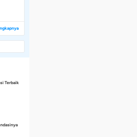
engkapnya
si Terbaik
endasinya