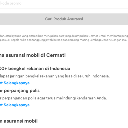
Cari Produk Asuransi
k dan/atau layanan yang ditampilkan merupakan data yang dikumpulkan Cermati untuk membantu p
 sesuai. Segala risiko dan tanggung jawab berada pada masing-masing Lembaga Jasa Keuangan atau mi
ma asuransi mobil di Cermati
0+ bengkel rekanan di Indonesia
dapat jaringan bengkel rekanan yang luas di seluruh Indonesia.
at Selengkapnya
ur perpanjang polis
ur perpanjangan polis agar terus melindungi kendaraan Anda.
at Selengkapnya
m asuransi mobil