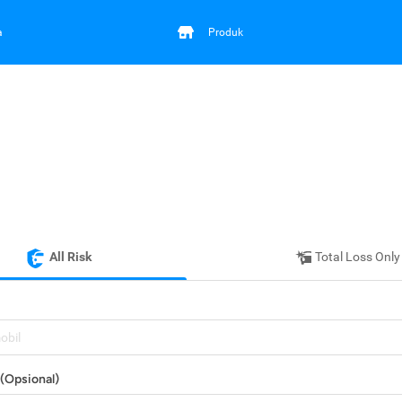
a
Produk
All Risk
Total Loss Only
mobil
(Opsional)