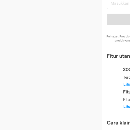
Perhatian: Produ
produk yang
Fitur uta
200
Ter
Lih
Fit
Fit
Lih
Cara klai