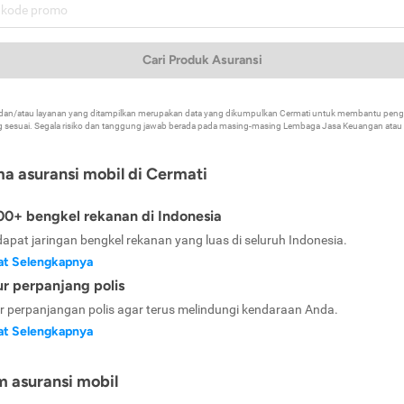
Cari Produk Asuransi
k dan/atau layanan yang ditampilkan merupakan data yang dikumpulkan Cermati untuk membantu p
 sesuai. Segala risiko dan tanggung jawab berada pada masing-masing Lembaga Jasa Keuangan atau mi
ma asuransi mobil di Cermati
0+ bengkel rekanan di Indonesia
dapat jaringan bengkel rekanan yang luas di seluruh Indonesia.
at Selengkapnya
ur perpanjang polis
ur perpanjangan polis agar terus melindungi kendaraan Anda.
at Selengkapnya
m asuransi mobil