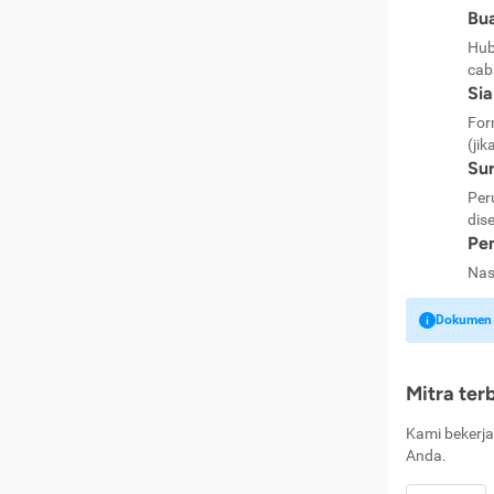
Bua
Hub
cab
Si
For
(jik
Sur
Per
dise
Pen
Nas
Dokumen k
Mitra ter
Kami bekerja
Anda.