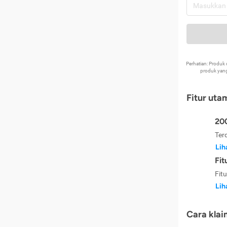
Perhatian: Produ
produk yang
Fitur uta
200
Ter
Lih
Fit
Fit
Lih
Cara klai