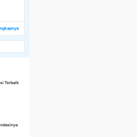
engkapnya
si Terbaik
endasinya