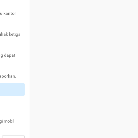
au kantor
ihak ketiga
ng dapat
laporkan.
gi mobil