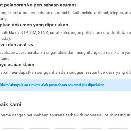
t pelaporan ke perusahaan asuransi
ungi kami atau perusahaan asuransi terkait melalui aplikasi, telepon, at
ang.
apkan dokumen yang diperlukan
mulir klaim, KTP, SIM, STNK, surat keterangan polisi, dan surat tuntutan p
a ada).
vei dan analisis
usahaan asuransi akan menganalisis dan menghitung estimasi klaim ya
tujui.
yelesaian klaim
abah mendapatkan penggantian dari kerugian sesuai tipe klaim yang di
laim lainnya bisa diminta oleh perusahaan asuransi jika diperlukan.
baik kami
 sama dengan perusahaan asuransi terbaik di Indonesia untuk melindun