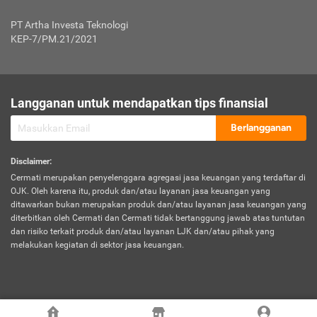
Jenis Kendaraan Non Bus dan Non Truk
0,125% x Rp. 50.000.000,00 = Rp. 62.500,00
Penumpang
0,10% x Rp. 50.000.000,00 = Rp. 50.000,00
PT Artha Investa Teknologi
Untuk Penumpang: 0,10% dari uang 
Tarif Premi atau Kontribusi Minimum = Rp. 300.000,00
KEP-7/PM.21/2021
diri untuk setiap tempat 
Kategori 1
0 s.d.
0,47%
0,56%
Rp125.000.000,-
7.
Tanggung
UP hingga Rp25 juta: 0
Langganan untuk mendapatkan tips finansial
Jawab
Kategori 2
>Rp125.000.000,-
0,63%
0,69%
UP > Rp25 juta s.d. Rp50 ju
Hukum
s.d.
Berlangganan
terhadap
Rp200.000.000,-
UP > Rp50 juta s.d. Rp100 ju
Penumpang
Disclaimer
:
UP > Rp100 juta: ditentukan
Cermati merupakan penyelenggara agregasi jasa keuangan yang terdaftar di
Kategori 3
>Rp200.000.000,-
0,41%
0,46%
Perusahaa
OJK. Oleh karena itu, produk dan/atau layanan jasa keuangan yang
s.d.
ditawarkan bukan merupakan produk dan/atau layanan jasa keuangan yang
Rp400.000.000,-
diterbitkan oleh Cermati dan Cermati tidak bertanggung jawab atas tuntutan
dan risiko terkait produk dan/atau layanan LJK dan/atau pihak yang
*UP = Uang Pertanggungan
melakukan kegiatan di sektor jasa keuangan.
Kategori 4
>Rp400.000.000,-
0,25%
0,30%
Tabel Tarif Perluasan Banjir Asuransi Mobil*
s.d.
Rp800.000.000,-
©
2026
Cermati. All Rights Reserved.
No
Wilayah
Tarif Premi atau Kontribusi