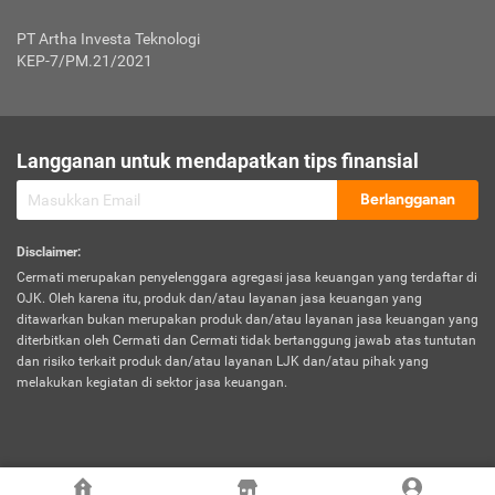
Jenis Kendaraan Non Bus dan Non Truk
0,125% x Rp. 50.000.000,00 = Rp. 62.500,00
Penumpang
0,10% x Rp. 50.000.000,00 = Rp. 50.000,00
PT Artha Investa Teknologi
Untuk Penumpang: 0,10% dari uang 
Tarif Premi atau Kontribusi Minimum = Rp. 300.000,00
KEP-7/PM.21/2021
diri untuk setiap tempat 
Kategori 1
0 s.d.
0,47%
0,56%
Rp125.000.000,-
7.
Tanggung
UP hingga Rp25 juta: 0
Langganan untuk mendapatkan tips finansial
Jawab
Kategori 2
>Rp125.000.000,-
0,63%
0,69%
UP > Rp25 juta s.d. Rp50 ju
Hukum
s.d.
Berlangganan
terhadap
Rp200.000.000,-
UP > Rp50 juta s.d. Rp100 ju
Penumpang
Disclaimer
:
UP > Rp100 juta: ditentukan
Cermati merupakan penyelenggara agregasi jasa keuangan yang terdaftar di
Kategori 3
>Rp200.000.000,-
0,41%
0,46%
Perusahaa
OJK. Oleh karena itu, produk dan/atau layanan jasa keuangan yang
s.d.
ditawarkan bukan merupakan produk dan/atau layanan jasa keuangan yang
Rp400.000.000,-
diterbitkan oleh Cermati dan Cermati tidak bertanggung jawab atas tuntutan
dan risiko terkait produk dan/atau layanan LJK dan/atau pihak yang
*UP = Uang Pertanggungan
melakukan kegiatan di sektor jasa keuangan.
Kategori 4
>Rp400.000.000,-
0,25%
0,30%
Tabel Tarif Perluasan Banjir Asuransi Mobil*
s.d.
Rp800.000.000,-
©
2026
Cermati. All Rights Reserved.
No
Wilayah
Tarif Premi atau Kontribusi