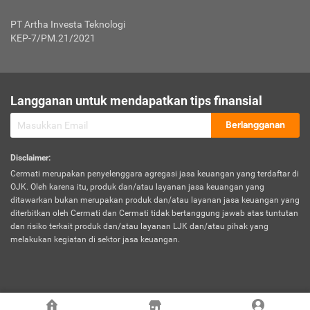
Jenis Kendaraan Non Bus dan Non Truk
0,125% x Rp. 50.000.000,00 = Rp. 62.500,00
Penumpang
0,10% x Rp. 50.000.000,00 = Rp. 50.000,00
PT Artha Investa Teknologi
Untuk Penumpang: 0,10% dari uang 
Tarif Premi atau Kontribusi Minimum = Rp. 300.000,00
KEP-7/PM.21/2021
diri untuk setiap tempat 
Kategori 1
0 s.d.
0,47%
0,56%
Rp125.000.000,-
7.
Tanggung
UP hingga Rp25 juta: 0
Langganan untuk mendapatkan tips finansial
Jawab
Kategori 2
>Rp125.000.000,-
0,63%
0,69%
UP > Rp25 juta s.d. Rp50 ju
Hukum
s.d.
Berlangganan
terhadap
Rp200.000.000,-
UP > Rp50 juta s.d. Rp100 ju
Penumpang
Disclaimer
:
UP > Rp100 juta: ditentukan
Cermati merupakan penyelenggara agregasi jasa keuangan yang terdaftar di
Kategori 3
>Rp200.000.000,-
0,41%
0,46%
Perusahaa
OJK. Oleh karena itu, produk dan/atau layanan jasa keuangan yang
s.d.
ditawarkan bukan merupakan produk dan/atau layanan jasa keuangan yang
Rp400.000.000,-
diterbitkan oleh Cermati dan Cermati tidak bertanggung jawab atas tuntutan
dan risiko terkait produk dan/atau layanan LJK dan/atau pihak yang
*UP = Uang Pertanggungan
melakukan kegiatan di sektor jasa keuangan.
Kategori 4
>Rp400.000.000,-
0,25%
0,30%
Tabel Tarif Perluasan Banjir Asuransi Mobil*
s.d.
Rp800.000.000,-
©
2026
Cermati. All Rights Reserved.
No
Wilayah
Tarif Premi atau Kontribusi