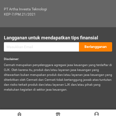
Jenis Kendaraan Non Bus dan Non Truk
0,125% x Rp. 50.000.000,00 = Rp. 62.500,00
Penumpang
0,10% x Rp. 50.000.000,00 = Rp. 50.000,00
PT Artha Investa Teknologi
Untuk Penumpang: 0,10% dari uang 
Tarif Premi atau Kontribusi Minimum = Rp. 300.000,00
KEP-7/PM.21/2021
diri untuk setiap tempat 
Kategori 1
0 s.d.
0,47%
0,56%
Rp125.000.000,-
7.
Tanggung
UP hingga Rp25 juta: 0
Langganan untuk mendapatkan tips finansial
Jawab
Kategori 2
>Rp125.000.000,-
0,63%
0,69%
UP > Rp25 juta s.d. Rp50 ju
Hukum
s.d.
Berlangganan
terhadap
Rp200.000.000,-
UP > Rp50 juta s.d. Rp100 ju
Penumpang
Disclaimer
:
UP > Rp100 juta: ditentukan
Cermati merupakan penyelenggara agregasi jasa keuangan yang terdaftar di
Kategori 3
>Rp200.000.000,-
0,41%
0,46%
Perusahaa
OJK. Oleh karena itu, produk dan/atau layanan jasa keuangan yang
s.d.
ditawarkan bukan merupakan produk dan/atau layanan jasa keuangan yang
Rp400.000.000,-
diterbitkan oleh Cermati dan Cermati tidak bertanggung jawab atas tuntutan
dan risiko terkait produk dan/atau layanan LJK dan/atau pihak yang
*UP = Uang Pertanggungan
melakukan kegiatan di sektor jasa keuangan.
Kategori 4
>Rp400.000.000,-
0,25%
0,30%
Tabel Tarif Perluasan Banjir Asuransi Mobil*
s.d.
Rp800.000.000,-
©
2026
Cermati. All Rights Reserved.
No
Wilayah
Tarif Premi atau Kontribusi