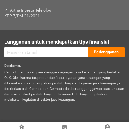
Jenis Kendaraan Non Bus dan Non Truk
0,125% x Rp. 50.000.000,00 = Rp. 62.500,00
Penumpang
0,10% x Rp. 50.000.000,00 = Rp. 50.000,00
PT Artha Investa Teknologi
Untuk Penumpang: 0,10% dari uang 
Tarif Premi atau Kontribusi Minimum = Rp. 300.000,00
KEP-7/PM.21/2021
diri untuk setiap tempat 
Kategori 1
0 s.d.
0,47%
0,56%
Rp125.000.000,-
7.
Tanggung
UP hingga Rp25 juta: 0
Langganan untuk mendapatkan tips finansial
Jawab
Kategori 2
>Rp125.000.000,-
0,63%
0,69%
UP > Rp25 juta s.d. Rp50 ju
Hukum
s.d.
Berlangganan
terhadap
Rp200.000.000,-
UP > Rp50 juta s.d. Rp100 ju
Penumpang
Disclaimer
:
UP > Rp100 juta: ditentukan
Cermati merupakan penyelenggara agregasi jasa keuangan yang terdaftar di
Kategori 3
>Rp200.000.000,-
0,41%
0,46%
Perusahaa
OJK. Oleh karena itu, produk dan/atau layanan jasa keuangan yang
s.d.
ditawarkan bukan merupakan produk dan/atau layanan jasa keuangan yang
Rp400.000.000,-
diterbitkan oleh Cermati dan Cermati tidak bertanggung jawab atas tuntutan
dan risiko terkait produk dan/atau layanan LJK dan/atau pihak yang
*UP = Uang Pertanggungan
melakukan kegiatan di sektor jasa keuangan.
Kategori 4
>Rp400.000.000,-
0,25%
0,30%
Tabel Tarif Perluasan Banjir Asuransi Mobil*
s.d.
Rp800.000.000,-
©
2026
Cermati. All Rights Reserved.
No
Wilayah
Tarif Premi atau Kontribusi