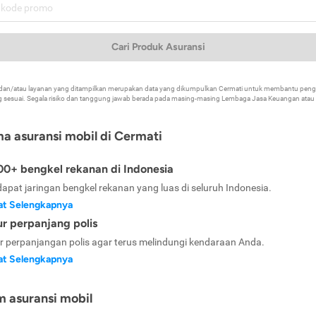
Cari Produk Asuransi
k dan/atau layanan yang ditampilkan merupakan data yang dikumpulkan Cermati untuk membantu p
 sesuai. Segala risiko dan tanggung jawab berada pada masing-masing Lembaga Jasa Keuangan atau mi
ma asuransi mobil di Cermati
0+ bengkel rekanan di Indonesia
dapat jaringan bengkel rekanan yang luas di seluruh Indonesia.
at Selengkapnya
ur perpanjang polis
ur perpanjangan polis agar terus melindungi kendaraan Anda.
at Selengkapnya
m asuransi mobil