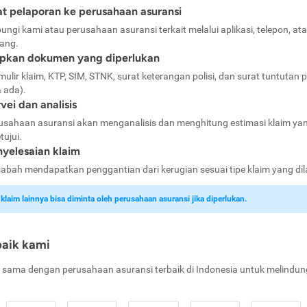
t pelaporan ke perusahaan asuransi
ungi kami atau perusahaan asuransi terkait melalui aplikasi, telepon, at
ang.
apkan dokumen yang diperlukan
mulir klaim, KTP, SIM, STNK, surat keterangan polisi, dan surat tuntutan p
a ada).
vei dan analisis
usahaan asuransi akan menganalisis dan menghitung estimasi klaim ya
tujui.
yelesaian klaim
abah mendapatkan penggantian dari kerugian sesuai tipe klaim yang di
laim lainnya bisa diminta oleh perusahaan asuransi jika diperlukan.
baik kami
 sama dengan perusahaan asuransi terbaik di Indonesia untuk melindun