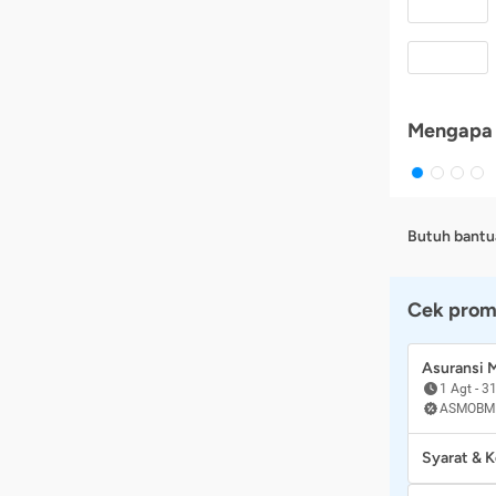
Mengapa 
Butuh bantu
Cek prom
Asuransi
1 Agt
-
31
ASMOBM
Syarat & 