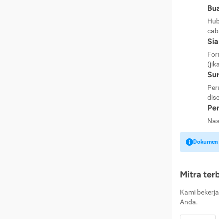
Bua
Hub
cab
Si
For
(jik
Sur
Per
dise
Pen
Nas
Dokumen k
Mitra ter
Kami bekerja
Anda.