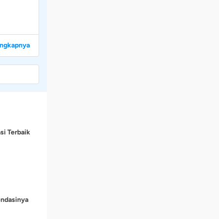
engkapnya
si Terbaik
endasinya