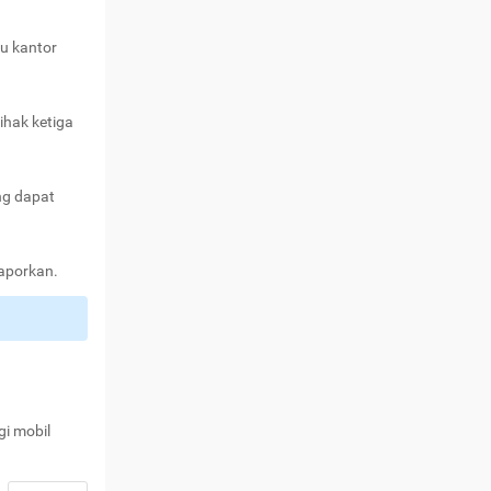
au kantor
ihak ketiga
ng dapat
laporkan.
gi mobil