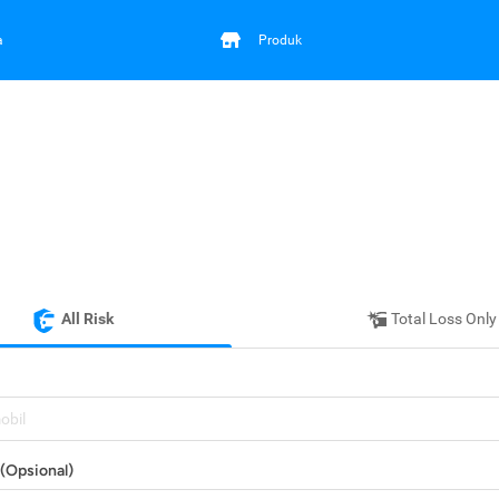
a
Produk
All Risk
Total Loss Only
mobil
(Opsional)