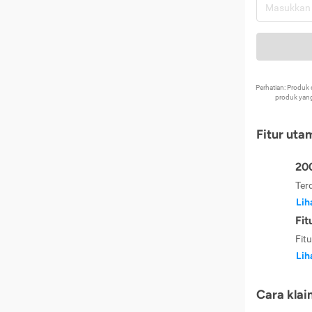
Perhatian: Produ
produk yang
Fitur uta
200
Ter
Lih
Fit
Fit
Lih
Cara klai