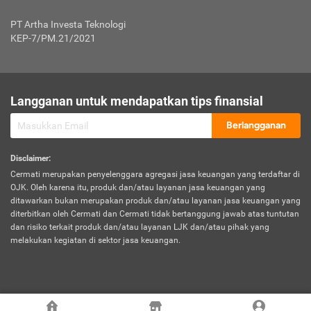
Jenis Kendaraan Non Bus dan Non Truk
0,125% x Rp. 50.000.000,00 = Rp. 62.500,00
Penumpang
0,10% x Rp. 50.000.000,00 = Rp. 50.000,00
PT Artha Investa Teknologi
Untuk Penumpang: 0,10% dari uang 
Tarif Premi atau Kontribusi Minimum = Rp. 300.000,00
KEP-7/PM.21/2021
diri untuk setiap tempat 
Kategori 1
0 s.d.
0,47%
0,56%
Rp125.000.000,-
7.
Tanggung
UP hingga Rp25 juta: 0
Langganan untuk mendapatkan tips finansial
Jawab
Kategori 2
>Rp125.000.000,-
0,63%
0,69%
UP > Rp25 juta s.d. Rp50 ju
Hukum
s.d.
Berlangganan
terhadap
Rp200.000.000,-
UP > Rp50 juta s.d. Rp100 ju
Penumpang
Disclaimer
:
UP > Rp100 juta: ditentukan
Cermati merupakan penyelenggara agregasi jasa keuangan yang terdaftar di
Kategori 3
>Rp200.000.000,-
0,41%
0,46%
Perusahaa
OJK. Oleh karena itu, produk dan/atau layanan jasa keuangan yang
s.d.
ditawarkan bukan merupakan produk dan/atau layanan jasa keuangan yang
Rp400.000.000,-
diterbitkan oleh Cermati dan Cermati tidak bertanggung jawab atas tuntutan
dan risiko terkait produk dan/atau layanan LJK dan/atau pihak yang
*UP = Uang Pertanggungan
melakukan kegiatan di sektor jasa keuangan.
Kategori 4
>Rp400.000.000,-
0,25%
0,30%
Tabel Tarif Perluasan Banjir Asuransi Mobil*
s.d.
Rp800.000.000,-
©
2026
Cermati. All Rights Reserved.
No
Wilayah
Tarif Premi atau Kontribusi