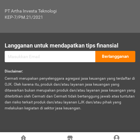
Jenis Kendaraan Non Bus dan Non Truk
0,125% x Rp. 50.000.000,00 = Rp. 62.500,00
Penumpang
0,10% x Rp. 50.000.000,00 = Rp. 50.000,00
PT Artha Investa Teknologi
Untuk Penumpang: 0,10% dari uang 
Tarif Premi atau Kontribusi Minimum = Rp. 300.000,00
KEP-7/PM.21/2021
diri untuk setiap tempat 
Kategori 1
0 s.d.
0,47%
0,56%
Rp125.000.000,-
7.
Tanggung
UP hingga Rp25 juta: 0
Langganan untuk mendapatkan tips finansial
Jawab
Kategori 2
>Rp125.000.000,-
0,63%
0,69%
UP > Rp25 juta s.d. Rp50 ju
Hukum
s.d.
Berlangganan
terhadap
Rp200.000.000,-
UP > Rp50 juta s.d. Rp100 ju
Penumpang
Disclaimer
:
UP > Rp100 juta: ditentukan
Cermati merupakan penyelenggara agregasi jasa keuangan yang terdaftar di
Kategori 3
>Rp200.000.000,-
0,41%
0,46%
Perusahaa
OJK. Oleh karena itu, produk dan/atau layanan jasa keuangan yang
s.d.
ditawarkan bukan merupakan produk dan/atau layanan jasa keuangan yang
Rp400.000.000,-
diterbitkan oleh Cermati dan Cermati tidak bertanggung jawab atas tuntutan
dan risiko terkait produk dan/atau layanan LJK dan/atau pihak yang
*UP = Uang Pertanggungan
melakukan kegiatan di sektor jasa keuangan.
Kategori 4
>Rp400.000.000,-
0,25%
0,30%
Tabel Tarif Perluasan Banjir Asuransi Mobil*
s.d.
Rp800.000.000,-
©
2026
Cermati. All Rights Reserved.
No
Wilayah
Tarif Premi atau Kontribusi