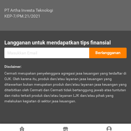
Jenis Kendaraan Non Bus dan Non Truk
0,125% x Rp. 50.000.000,00 = Rp. 62.500,00
Penumpang
0,10% x Rp. 50.000.000,00 = Rp. 50.000,00
PT Artha Investa Teknologi
Untuk Penumpang: 0,10% dari uang 
Tarif Premi atau Kontribusi Minimum = Rp. 300.000,00
KEP-7/PM.21/2021
diri untuk setiap tempat 
Kategori 1
0 s.d.
0,47%
0,56%
Rp125.000.000,-
7.
Tanggung
UP hingga Rp25 juta: 0
Langganan untuk mendapatkan tips finansial
Jawab
Kategori 2
>Rp125.000.000,-
0,63%
0,69%
UP > Rp25 juta s.d. Rp50 ju
Hukum
s.d.
Berlangganan
terhadap
Rp200.000.000,-
UP > Rp50 juta s.d. Rp100 ju
Penumpang
Disclaimer
:
UP > Rp100 juta: ditentukan
Cermati merupakan penyelenggara agregasi jasa keuangan yang terdaftar di
Kategori 3
>Rp200.000.000,-
0,41%
0,46%
Perusahaa
OJK. Oleh karena itu, produk dan/atau layanan jasa keuangan yang
s.d.
ditawarkan bukan merupakan produk dan/atau layanan jasa keuangan yang
Rp400.000.000,-
diterbitkan oleh Cermati dan Cermati tidak bertanggung jawab atas tuntutan
dan risiko terkait produk dan/atau layanan LJK dan/atau pihak yang
*UP = Uang Pertanggungan
melakukan kegiatan di sektor jasa keuangan.
Kategori 4
>Rp400.000.000,-
0,25%
0,30%
Tabel Tarif Perluasan Banjir Asuransi Mobil*
s.d.
Rp800.000.000,-
©
2026
Cermati. All Rights Reserved.
No
Wilayah
Tarif Premi atau Kontribusi