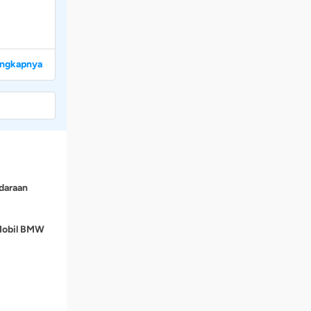
engkapnya
daraan
 Mobil BMW