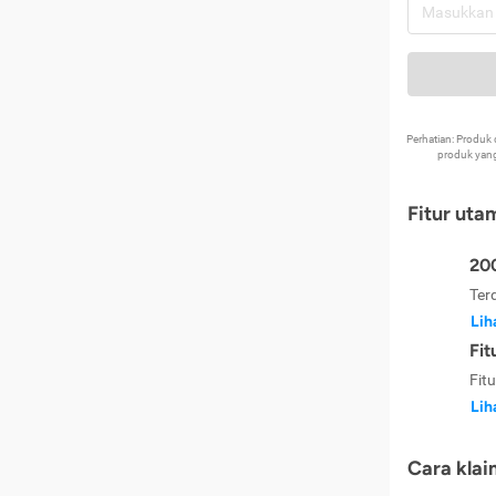
Perhatian: Produ
produk yang
Fitur uta
200
Ter
Lih
Fit
Fit
Lih
Cara klai