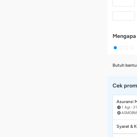
Mengapa 
Butuh bantu
Cek prom
Asuransi
1 Agt
-
31
ASMOBM
Syarat & 