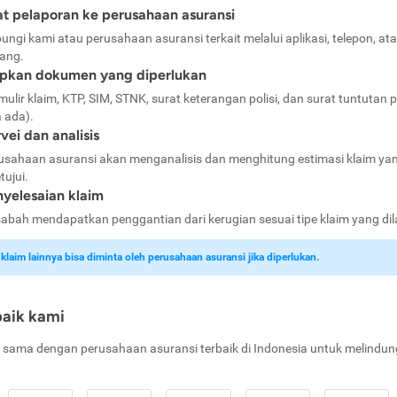
t pelaporan ke perusahaan asuransi
ungi kami atau perusahaan asuransi terkait melalui aplikasi, telepon, at
ang.
apkan dokumen yang diperlukan
mulir klaim, KTP, SIM, STNK, surat keterangan polisi, dan surat tuntutan p
a ada).
vei dan analisis
usahaan asuransi akan menganalisis dan menghitung estimasi klaim ya
tujui.
yelesaian klaim
abah mendapatkan penggantian dari kerugian sesuai tipe klaim yang di
laim lainnya bisa diminta oleh perusahaan asuransi jika diperlukan.
baik kami
 sama dengan perusahaan asuransi terbaik di Indonesia untuk melindun