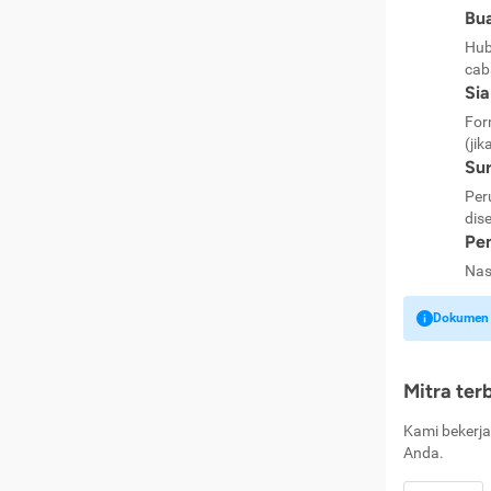
Bua
Hub
cab
Si
For
(jik
Sur
Per
dise
Pen
Nas
Dokumen k
Mitra ter
Kami bekerja
Anda.