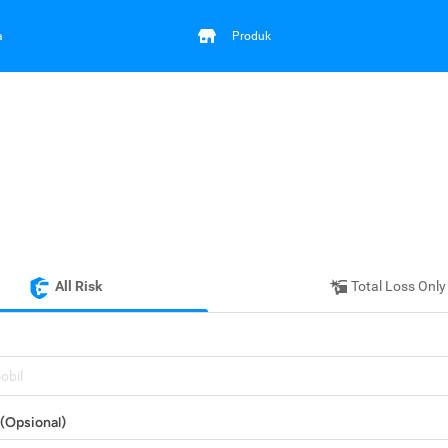
a
Produk
All Risk
Total Loss Only
mobil
(Opsional)