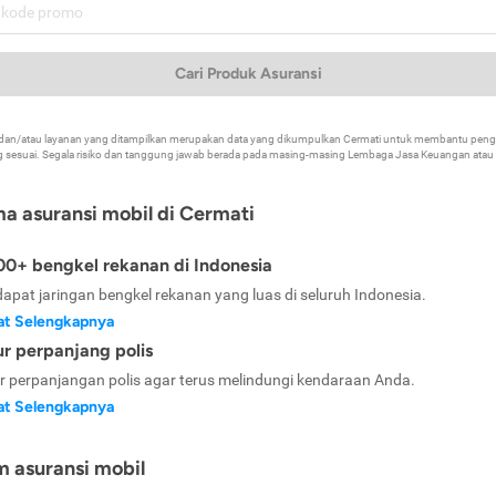
Cari Produk Asuransi
k dan/atau layanan yang ditampilkan merupakan data yang dikumpulkan Cermati untuk membantu p
 sesuai. Segala risiko dan tanggung jawab berada pada masing-masing Lembaga Jasa Keuangan atau mi
ma asuransi mobil di Cermati
0+ bengkel rekanan di Indonesia
dapat jaringan bengkel rekanan yang luas di seluruh Indonesia.
at Selengkapnya
ur perpanjang polis
ur perpanjangan polis agar terus melindungi kendaraan Anda.
at Selengkapnya
m asuransi mobil