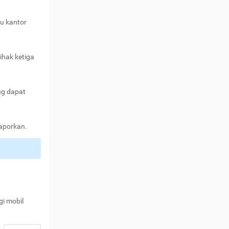
au kantor
ihak ketiga
ng dapat
laporkan.
gi mobil