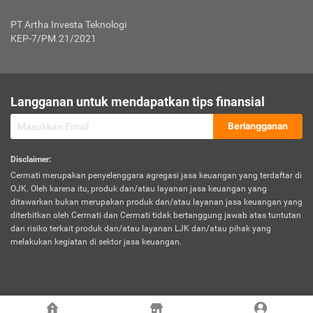
Jenis Kendaraan Non Bus dan Non Truk
0,125% x Rp. 50.000.000,00 = Rp. 62.500,00
Penumpang
0,10% x Rp. 50.000.000,00 = Rp. 50.000,00
PT Artha Investa Teknologi
Untuk Penumpang: 0,10% dari uang 
Tarif Premi atau Kontribusi Minimum = Rp. 300.000,00
KEP-7/PM.21/2021
diri untuk setiap tempat 
Kategori 1
0 s.d.
0,47%
0,56%
Rp125.000.000,-
7.
Tanggung
UP hingga Rp25 juta: 0
Langganan untuk mendapatkan tips finansial
Jawab
Kategori 2
>Rp125.000.000,-
0,63%
0,69%
UP > Rp25 juta s.d. Rp50 ju
Hukum
s.d.
Berlangganan
terhadap
Rp200.000.000,-
UP > Rp50 juta s.d. Rp100 ju
Penumpang
Disclaimer
:
UP > Rp100 juta: ditentukan
Cermati merupakan penyelenggara agregasi jasa keuangan yang terdaftar di
Kategori 3
>Rp200.000.000,-
0,41%
0,46%
Perusahaa
OJK. Oleh karena itu, produk dan/atau layanan jasa keuangan yang
s.d.
ditawarkan bukan merupakan produk dan/atau layanan jasa keuangan yang
Rp400.000.000,-
diterbitkan oleh Cermati dan Cermati tidak bertanggung jawab atas tuntutan
dan risiko terkait produk dan/atau layanan LJK dan/atau pihak yang
*UP = Uang Pertanggungan
melakukan kegiatan di sektor jasa keuangan.
Kategori 4
>Rp400.000.000,-
0,25%
0,30%
Tabel Tarif Perluasan Banjir Asuransi Mobil*
s.d.
Rp800.000.000,-
©
2026
Cermati. All Rights Reserved.
No
Wilayah
Tarif Premi atau Kontribusi