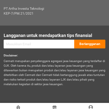
Jenis Kendaraan Non Bus dan Non Truk
0,125% x Rp. 50.000.000,00 = Rp. 62.500,00
Penumpang
0,10% x Rp. 50.000.000,00 = Rp. 50.000,00
PT Artha Investa Teknologi
Untuk Penumpang: 0,10% dari uang 
Tarif Premi atau Kontribusi Minimum = Rp. 300.000,00
KEP-7/PM.21/2021
diri untuk setiap tempat 
Kategori 1
0 s.d.
0,47%
0,56%
Rp125.000.000,-
7.
Tanggung
UP hingga Rp25 juta: 0
Langganan untuk mendapatkan tips finansial
Jawab
Kategori 2
>Rp125.000.000,-
0,63%
0,69%
UP > Rp25 juta s.d. Rp50 ju
Hukum
s.d.
Berlangganan
terhadap
Rp200.000.000,-
UP > Rp50 juta s.d. Rp100 ju
Penumpang
Disclaimer
:
UP > Rp100 juta: ditentukan
Cermati merupakan penyelenggara agregasi jasa keuangan yang terdaftar di
Kategori 3
>Rp200.000.000,-
0,41%
0,46%
Perusahaa
OJK. Oleh karena itu, produk dan/atau layanan jasa keuangan yang
s.d.
ditawarkan bukan merupakan produk dan/atau layanan jasa keuangan yang
Rp400.000.000,-
diterbitkan oleh Cermati dan Cermati tidak bertanggung jawab atas tuntutan
dan risiko terkait produk dan/atau layanan LJK dan/atau pihak yang
*UP = Uang Pertanggungan
melakukan kegiatan di sektor jasa keuangan.
Kategori 4
>Rp400.000.000,-
0,25%
0,30%
Tabel Tarif Perluasan Banjir Asuransi Mobil*
s.d.
Rp800.000.000,-
©
2026
Cermati. All Rights Reserved.
No
Wilayah
Tarif Premi atau Kontribusi