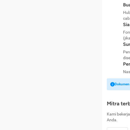
Bua
Hub
cab
Si
For
(jik
Sur
Per
dise
Pen
Nas
Dokumen k
Mitra ter
Kami bekerja
Anda.