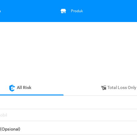
a
Produk
All Risk
Total Loss Only
mobil
(Opsional)