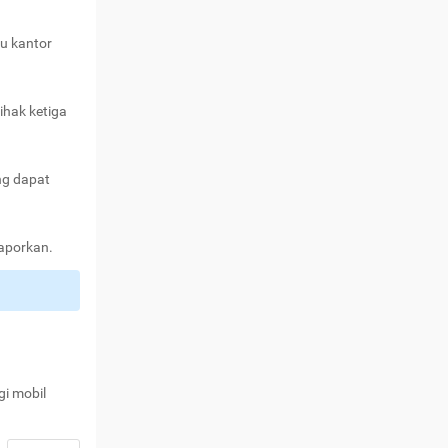
au kantor
ihak ketiga
ng dapat
laporkan.
gi mobil