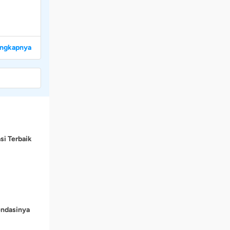
engkapnya
si Terbaik
endasinya