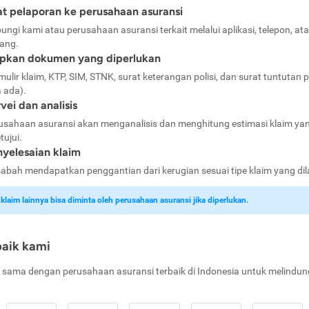
t pelaporan ke perusahaan asuransi
ungi kami atau perusahaan asuransi terkait melalui aplikasi, telepon, at
ang.
apkan dokumen yang diperlukan
mulir klaim, KTP, SIM, STNK, surat keterangan polisi, dan surat tuntutan p
a ada).
vei dan analisis
usahaan asuransi akan menganalisis dan menghitung estimasi klaim ya
tujui.
yelesaian klaim
abah mendapatkan penggantian dari kerugian sesuai tipe klaim yang di
laim lainnya bisa diminta oleh perusahaan asuransi jika diperlukan.
baik kami
 sama dengan perusahaan asuransi terbaik di Indonesia untuk melindun