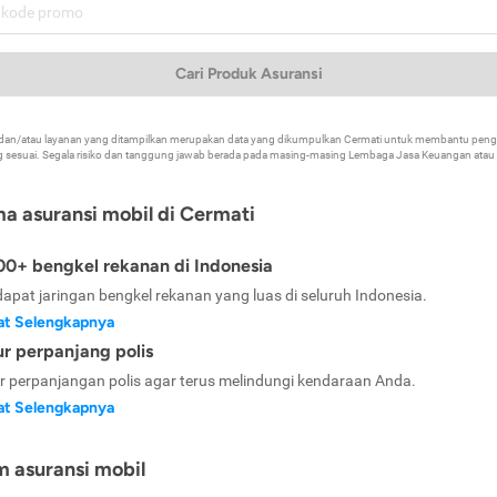
Cari Produk Asuransi
k dan/atau layanan yang ditampilkan merupakan data yang dikumpulkan Cermati untuk membantu p
 sesuai. Segala risiko dan tanggung jawab berada pada masing-masing Lembaga Jasa Keuangan atau mi
ma asuransi mobil di Cermati
0+ bengkel rekanan di Indonesia
dapat jaringan bengkel rekanan yang luas di seluruh Indonesia.
at Selengkapnya
ur perpanjang polis
ur perpanjangan polis agar terus melindungi kendaraan Anda.
at Selengkapnya
m asuransi mobil