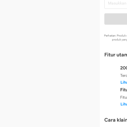
Perhatian: Produ
produk yang
Fitur uta
200
Ter
Lih
Fit
Fit
Lih
Cara klai