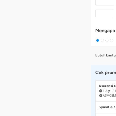
Mengapa 
Butuh bantu
Cek prom
Asuransi
1 Agt
-
31
ASMOBM
Syarat & 