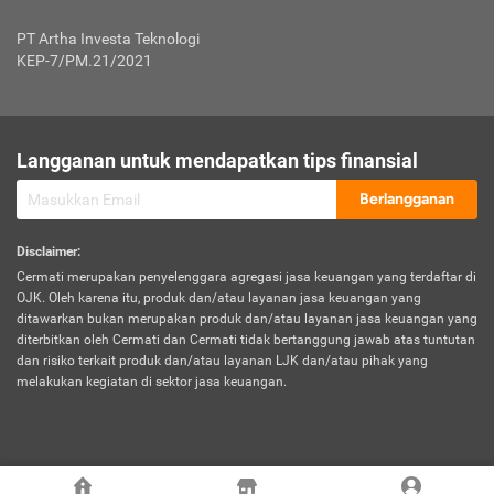
Jenis Kendaraan Non Bus dan Non Truk
0,125% x Rp. 50.000.000,00 = Rp. 62.500,00
Penumpang
0,10% x Rp. 50.000.000,00 = Rp. 50.000,00
PT Artha Investa Teknologi
Untuk Penumpang: 0,10% dari uang 
Tarif Premi atau Kontribusi Minimum = Rp. 300.000,00
KEP-7/PM.21/2021
diri untuk setiap tempat 
Kategori 1
0 s.d.
0,47%
0,56%
Rp125.000.000,-
7.
Tanggung
UP hingga Rp25 juta: 0
Langganan untuk mendapatkan tips finansial
Jawab
Kategori 2
>Rp125.000.000,-
0,63%
0,69%
UP > Rp25 juta s.d. Rp50 ju
Hukum
s.d.
Berlangganan
terhadap
Rp200.000.000,-
UP > Rp50 juta s.d. Rp100 ju
Penumpang
Disclaimer
:
UP > Rp100 juta: ditentukan
Cermati merupakan penyelenggara agregasi jasa keuangan yang terdaftar di
Kategori 3
>Rp200.000.000,-
0,41%
0,46%
Perusahaa
OJK. Oleh karena itu, produk dan/atau layanan jasa keuangan yang
s.d.
ditawarkan bukan merupakan produk dan/atau layanan jasa keuangan yang
Rp400.000.000,-
diterbitkan oleh Cermati dan Cermati tidak bertanggung jawab atas tuntutan
dan risiko terkait produk dan/atau layanan LJK dan/atau pihak yang
*UP = Uang Pertanggungan
melakukan kegiatan di sektor jasa keuangan.
Kategori 4
>Rp400.000.000,-
0,25%
0,30%
Tabel Tarif Perluasan Banjir Asuransi Mobil*
s.d.
Rp800.000.000,-
©
2026
Cermati. All Rights Reserved.
No
Wilayah
Tarif Premi atau Kontribusi