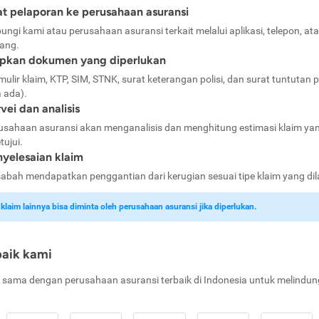
t pelaporan ke perusahaan asuransi
ungi kami atau perusahaan asuransi terkait melalui aplikasi, telepon, at
ang.
apkan dokumen yang diperlukan
mulir klaim, KTP, SIM, STNK, surat keterangan polisi, dan surat tuntutan p
a ada).
vei dan analisis
usahaan asuransi akan menganalisis dan menghitung estimasi klaim ya
tujui.
yelesaian klaim
abah mendapatkan penggantian dari kerugian sesuai tipe klaim yang di
laim lainnya bisa diminta oleh perusahaan asuransi jika diperlukan.
baik kami
 sama dengan perusahaan asuransi terbaik di Indonesia untuk melindun