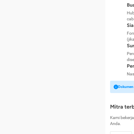
Bua
Hub
cab
Si
For
(jik
Sur
Per
dise
Pen
Nas
Dokumen k
Mitra ter
Kami bekerja
Anda.