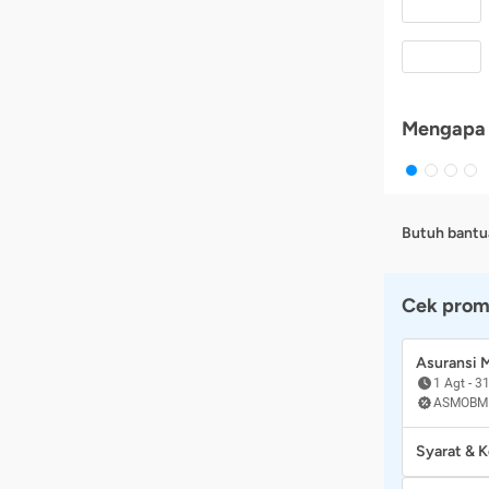
Mengapa 
Butuh bantu
Cek prom
Asuransi
1 Agt
-
31
ASMOBM
Syarat & 