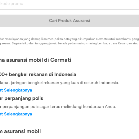
Cari Produk Asuransi
k dan/atau layanan yang ditampilkan merupakan data yang dikumpulkan Cermati untuk membantu p
 sesuai. Segala risiko dan tanggung jawab berada pada masing-masing Lembaga Jasa Keuangan atau mi
ma asuransi mobil di Cermati
0+ bengkel rekanan di Indonesia
dapat jaringan bengkel rekanan yang luas di seluruh Indonesia.
at Selengkapnya
ur perpanjang polis
ur perpanjangan polis agar terus melindungi kendaraan Anda.
at Selengkapnya
m asuransi mobil