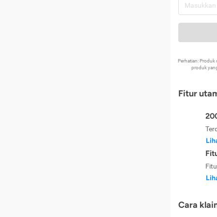
Perhatian: Produ
produk yang
Fitur uta
200
Ter
Lih
Fit
Fit
Lih
Cara klai