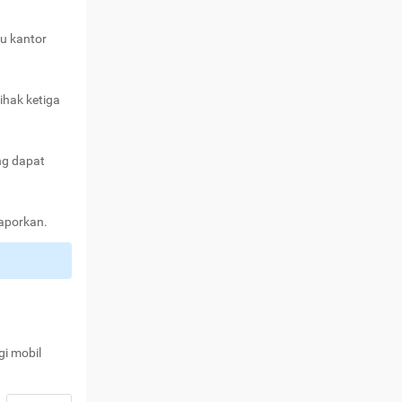
au kantor
ihak ketiga
ng dapat
laporkan.
gi mobil