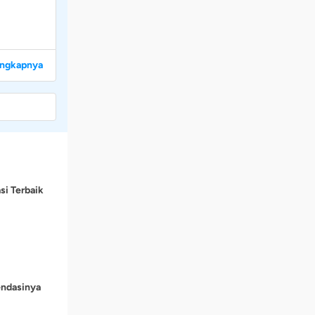
engkapnya
si Terbaik
endasinya