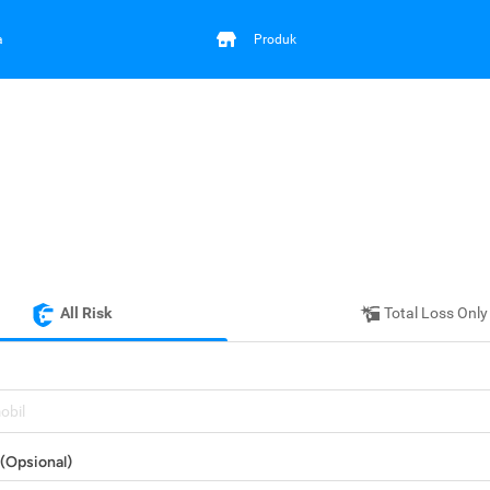
a
Produk
All Risk
Total Loss Only
mobil
(Opsional)