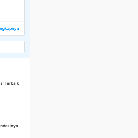
engkapnya
si Terbaik
endasinya