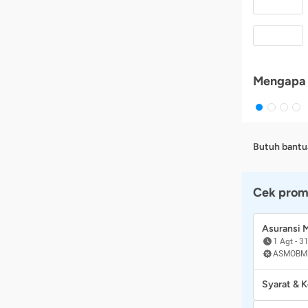
Mengapa 
Butuh bantu
Cek prom
Asuransi
1 Agt
-
31
ASMOBM
Syarat & 