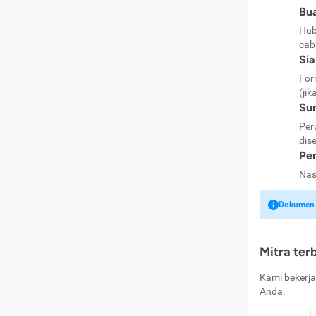
Bua
Hub
cab
Si
For
(jik
Sur
Per
dise
Pen
Nas
Dokumen k
Mitra ter
Kami bekerja
Anda.