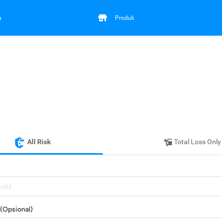
a
Produk
All Risk
Total Loss Only
mobil
(Opsional)