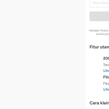
Perhatian: Produ
produk yang
Fitur uta
200
Ter
Lih
Fit
Fit
Lih
Cara klai