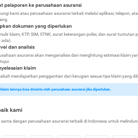
t pelaporan ke perusahaan asuransi
ungi kami atau perusahaan asuransi terkait melalui aplikasi, telepon, at
ang.
apkan dokumen yang diperlukan
mulir klaim, KTP, SIM, STNK, surat keterangan polisi, dan surat tuntutan p
a ada).
vei dan analisis
usahaan asuransi akan menganalisis dan menghitung estimasi klaim ya
tujui.
yelesaian klaim
abah mendapatkan penggantian dari kerugian sesuai tipe klaim yang di
laim lainnya bisa diminta oleh perusahaan asuransi jika diperlukan.
baik kami
 sama dengan perusahaan asuransi terbaik di Indonesia untuk melindun