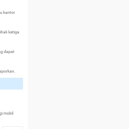
au kantor
ihak ketiga
ng dapat
laporkan.
gi mobil