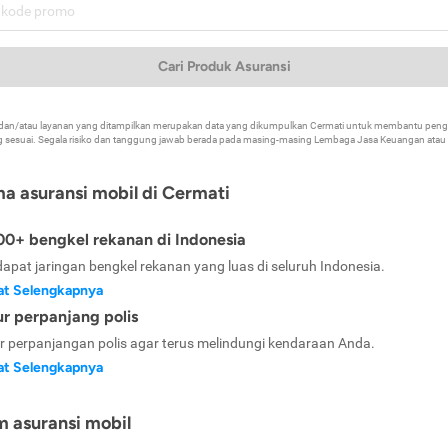
Cari Produk Asuransi
k dan/atau layanan yang ditampilkan merupakan data yang dikumpulkan Cermati untuk membantu p
 sesuai. Segala risiko dan tanggung jawab berada pada masing-masing Lembaga Jasa Keuangan atau mi
ma asuransi mobil di Cermati
0+ bengkel rekanan di Indonesia
dapat jaringan bengkel rekanan yang luas di seluruh Indonesia.
at Selengkapnya
ur perpanjang polis
ur perpanjangan polis agar terus melindungi kendaraan Anda.
at Selengkapnya
m asuransi mobil