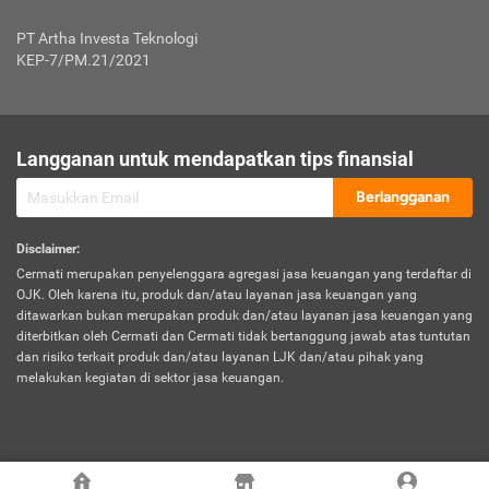
Jenis Kendaraan Non Bus dan Non Truk
0,125% x Rp. 50.000.000,00 = Rp. 62.500,00
Penumpang
0,10% x Rp. 50.000.000,00 = Rp. 50.000,00
PT Artha Investa Teknologi
Untuk Penumpang: 0,10% dari uang 
Tarif Premi atau Kontribusi Minimum = Rp. 300.000,00
KEP-7/PM.21/2021
diri untuk setiap tempat 
Kategori 1
0 s.d.
0,47%
0,56%
Rp125.000.000,-
7.
Tanggung
UP hingga Rp25 juta: 0
Langganan untuk mendapatkan tips finansial
Jawab
Kategori 2
>Rp125.000.000,-
0,63%
0,69%
UP > Rp25 juta s.d. Rp50 ju
Hukum
s.d.
Berlangganan
terhadap
Rp200.000.000,-
UP > Rp50 juta s.d. Rp100 ju
Penumpang
Disclaimer
:
UP > Rp100 juta: ditentukan
Cermati merupakan penyelenggara agregasi jasa keuangan yang terdaftar di
Kategori 3
>Rp200.000.000,-
0,41%
0,46%
Perusahaa
OJK. Oleh karena itu, produk dan/atau layanan jasa keuangan yang
s.d.
ditawarkan bukan merupakan produk dan/atau layanan jasa keuangan yang
Rp400.000.000,-
diterbitkan oleh Cermati dan Cermati tidak bertanggung jawab atas tuntutan
dan risiko terkait produk dan/atau layanan LJK dan/atau pihak yang
*UP = Uang Pertanggungan
melakukan kegiatan di sektor jasa keuangan.
Kategori 4
>Rp400.000.000,-
0,25%
0,30%
Tabel Tarif Perluasan Banjir Asuransi Mobil*
s.d.
Rp800.000.000,-
©
2026
Cermati. All Rights Reserved.
No
Wilayah
Tarif Premi atau Kontribusi