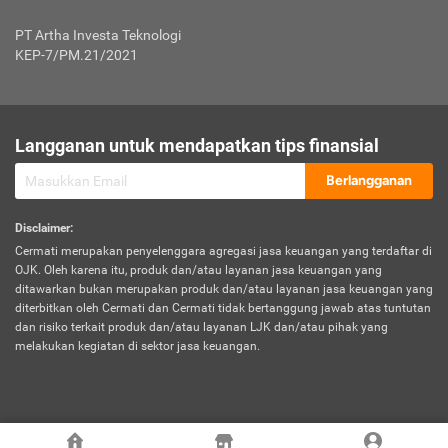
Jenis Kendaraan Non Bus dan Non Truk
0,125% x Rp. 50.000.000,00 = Rp. 62.500,00
Penumpang
0,10% x Rp. 50.000.000,00 = Rp. 50.000,00
PT Artha Investa Teknologi
Untuk Penumpang: 0,10% dari uang 
Tarif Premi atau Kontribusi Minimum = Rp. 300.000,00
KEP-7/PM.21/2021
diri untuk setiap tempat 
Kategori 1
0 s.d.
0,47%
0,56%
Rp125.000.000,-
7.
Tanggung
UP hingga Rp25 juta: 0
Langganan untuk mendapatkan tips finansial
Jawab
Kategori 2
>Rp125.000.000,-
0,63%
0,69%
UP > Rp25 juta s.d. Rp50 ju
Hukum
s.d.
Berlangganan
terhadap
Rp200.000.000,-
UP > Rp50 juta s.d. Rp100 ju
Penumpang
Disclaimer
:
UP > Rp100 juta: ditentukan
Cermati merupakan penyelenggara agregasi jasa keuangan yang terdaftar di
Kategori 3
>Rp200.000.000,-
0,41%
0,46%
Perusahaa
OJK. Oleh karena itu, produk dan/atau layanan jasa keuangan yang
s.d.
ditawarkan bukan merupakan produk dan/atau layanan jasa keuangan yang
Rp400.000.000,-
diterbitkan oleh Cermati dan Cermati tidak bertanggung jawab atas tuntutan
dan risiko terkait produk dan/atau layanan LJK dan/atau pihak yang
*UP = Uang Pertanggungan
melakukan kegiatan di sektor jasa keuangan.
Kategori 4
>Rp400.000.000,-
0,25%
0,30%
Tabel Tarif Perluasan Banjir Asuransi Mobil*
s.d.
Rp800.000.000,-
©
2026
Cermati. All Rights Reserved.
No
Wilayah
Tarif Premi atau Kontribusi