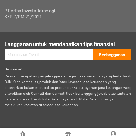
Jenis Kendaraan Non Bus dan Non Truk
0,125% x Rp. 50.000.000,00 = Rp. 62.500,00
Penumpang
0,10% x Rp. 50.000.000,00 = Rp. 50.000,00
PT Artha Investa Teknologi
Untuk Penumpang: 0,10% dari uang 
Tarif Premi atau Kontribusi Minimum = Rp. 300.000,00
KEP-7/PM.21/2021
diri untuk setiap tempat 
Kategori 1
0 s.d.
0,47%
0,56%
Rp125.000.000,-
7.
Tanggung
UP hingga Rp25 juta: 0
Langganan untuk mendapatkan tips finansial
Jawab
Kategori 2
>Rp125.000.000,-
0,63%
0,69%
UP > Rp25 juta s.d. Rp50 ju
Hukum
s.d.
Berlangganan
terhadap
Rp200.000.000,-
UP > Rp50 juta s.d. Rp100 ju
Penumpang
Disclaimer
:
UP > Rp100 juta: ditentukan
Cermati merupakan penyelenggara agregasi jasa keuangan yang terdaftar di
Kategori 3
>Rp200.000.000,-
0,41%
0,46%
Perusahaa
OJK. Oleh karena itu, produk dan/atau layanan jasa keuangan yang
s.d.
ditawarkan bukan merupakan produk dan/atau layanan jasa keuangan yang
Rp400.000.000,-
diterbitkan oleh Cermati dan Cermati tidak bertanggung jawab atas tuntutan
dan risiko terkait produk dan/atau layanan LJK dan/atau pihak yang
*UP = Uang Pertanggungan
melakukan kegiatan di sektor jasa keuangan.
Kategori 4
>Rp400.000.000,-
0,25%
0,30%
Tabel Tarif Perluasan Banjir Asuransi Mobil*
s.d.
Rp800.000.000,-
©
2026
Cermati. All Rights Reserved.
No
Wilayah
Tarif Premi atau Kontribusi