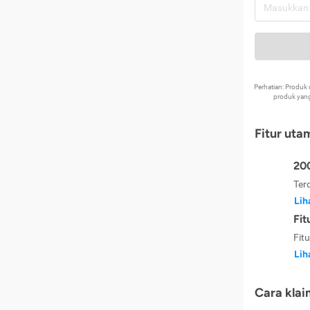
Perhatian: Produ
produk yang
Fitur uta
200
Ter
Lih
Fit
Fit
Lih
Cara klai