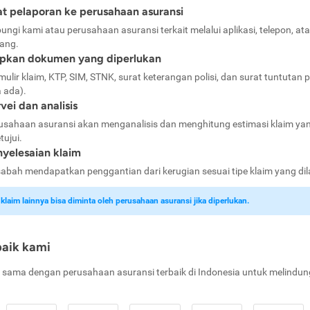
t pelaporan ke perusahaan asuransi
ungi kami atau perusahaan asuransi terkait melalui aplikasi, telepon, at
ang.
apkan dokumen yang diperlukan
mulir klaim, KTP, SIM, STNK, surat keterangan polisi, dan surat tuntutan p
a ada).
vei dan analisis
usahaan asuransi akan menganalisis dan menghitung estimasi klaim ya
tujui.
yelesaian klaim
abah mendapatkan penggantian dari kerugian sesuai tipe klaim yang di
laim lainnya bisa diminta oleh perusahaan asuransi jika diperlukan.
baik kami
 sama dengan perusahaan asuransi terbaik di Indonesia untuk melindun