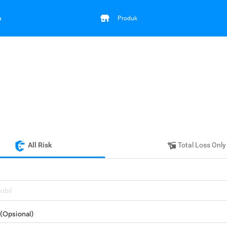
a
Produk
All Risk
Total Loss Only
mobil
(Opsional)