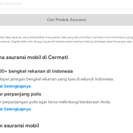
Cari Produk Asuransi
k dan/atau layanan yang ditampilkan merupakan data yang dikumpulkan Cermati untuk membantu p
 sesuai. Segala risiko dan tanggung jawab berada pada masing-masing Lembaga Jasa Keuangan atau mi
ma asuransi mobil di Cermati
0+ bengkel rekanan di Indonesia
dapat jaringan bengkel rekanan yang luas di seluruh Indonesia.
at Selengkapnya
ur perpanjang polis
ur perpanjangan polis agar terus melindungi kendaraan Anda.
at Selengkapnya
m asuransi mobil