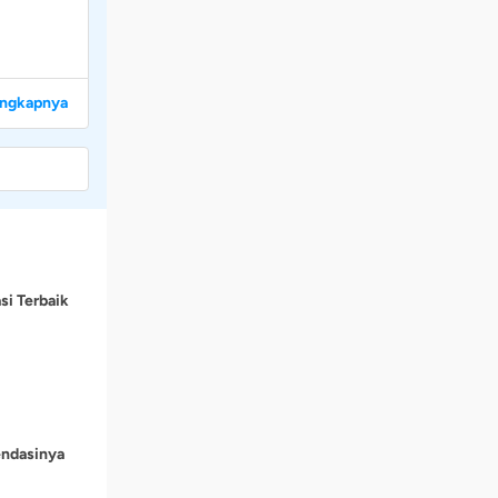
engkapnya
si Terbaik
endasinya