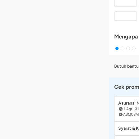
Mengapa 
Butuh bantu
Cek prom
Asuransi
1 Agt
-
31
ASMOBM
Syarat & 