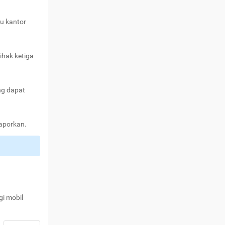
au kantor
ihak ketiga
ng dapat
laporkan.
gi mobil