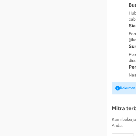
Bua
Hub
cab
Si
For
(jik
Sur
Per
dise
Pen
Nas
Dokumen k
Mitra ter
Kami bekerja
Anda.