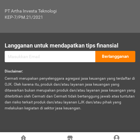
Jenis Kendaraan Non Bus dan Non Truk
0,125% x Rp. 50.000.000,00 = Rp. 62.500,00
Penumpang
0,10% x Rp. 50.000.000,00 = Rp. 50.000,00
PT Artha Investa Teknologi
Untuk Penumpang: 0,10% dari uang 
Tarif Premi atau Kontribusi Minimum = Rp. 300.000,00
KEP-7/PM.21/2021
diri untuk setiap tempat 
Kategori 1
0 s.d.
0,47%
0,56%
Rp125.000.000,-
7.
Tanggung
UP hingga Rp25 juta: 0
Langganan untuk mendapatkan tips finansial
Jawab
Kategori 2
>Rp125.000.000,-
0,63%
0,69%
UP > Rp25 juta s.d. Rp50 ju
Hukum
s.d.
Berlangganan
terhadap
Rp200.000.000,-
UP > Rp50 juta s.d. Rp100 ju
Penumpang
Disclaimer
:
UP > Rp100 juta: ditentukan
Cermati merupakan penyelenggara agregasi jasa keuangan yang terdaftar di
Kategori 3
>Rp200.000.000,-
0,41%
0,46%
Perusahaa
OJK. Oleh karena itu, produk dan/atau layanan jasa keuangan yang
s.d.
ditawarkan bukan merupakan produk dan/atau layanan jasa keuangan yang
Rp400.000.000,-
diterbitkan oleh Cermati dan Cermati tidak bertanggung jawab atas tuntutan
dan risiko terkait produk dan/atau layanan LJK dan/atau pihak yang
*UP = Uang Pertanggungan
melakukan kegiatan di sektor jasa keuangan.
Kategori 4
>Rp400.000.000,-
0,25%
0,30%
Tabel Tarif Perluasan Banjir Asuransi Mobil*
s.d.
Rp800.000.000,-
©
2026
Cermati. All Rights Reserved.
No
Wilayah
Tarif Premi atau Kontribusi