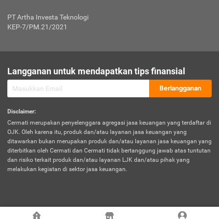
Jenis Kendaraan Non Bus dan Non Truk
0,125% x Rp. 50.000.000,00 = Rp. 62.500,00
Penumpang
0,10% x Rp. 50.000.000,00 = Rp. 50.000,00
PT Artha Investa Teknologi
Untuk Penumpang: 0,10% dari uang 
Tarif Premi atau Kontribusi Minimum = Rp. 300.000,00
KEP-7/PM.21/2021
diri untuk setiap tempat 
Kategori 1
0 s.d.
0,47%
0,56%
Rp125.000.000,-
7.
Tanggung
UP hingga Rp25 juta: 0
Langganan untuk mendapatkan tips finansial
Jawab
Kategori 2
>Rp125.000.000,-
0,63%
0,69%
UP > Rp25 juta s.d. Rp50 ju
Hukum
s.d.
Berlangganan
terhadap
Rp200.000.000,-
UP > Rp50 juta s.d. Rp100 ju
Penumpang
Disclaimer
:
UP > Rp100 juta: ditentukan
Cermati merupakan penyelenggara agregasi jasa keuangan yang terdaftar di
Kategori 3
>Rp200.000.000,-
0,41%
0,46%
Perusahaa
OJK. Oleh karena itu, produk dan/atau layanan jasa keuangan yang
s.d.
ditawarkan bukan merupakan produk dan/atau layanan jasa keuangan yang
Rp400.000.000,-
diterbitkan oleh Cermati dan Cermati tidak bertanggung jawab atas tuntutan
dan risiko terkait produk dan/atau layanan LJK dan/atau pihak yang
*UP = Uang Pertanggungan
melakukan kegiatan di sektor jasa keuangan.
Kategori 4
>Rp400.000.000,-
0,25%
0,30%
Tabel Tarif Perluasan Banjir Asuransi Mobil*
s.d.
Rp800.000.000,-
©
2026
Cermati. All Rights Reserved.
No
Wilayah
Tarif Premi atau Kontribusi