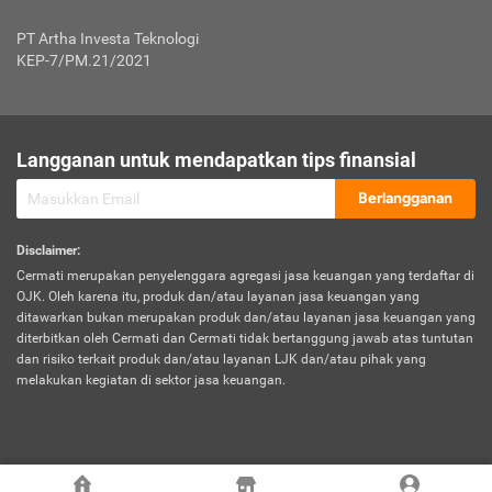
Jenis Kendaraan Non Bus dan Non Truk
0,125% x Rp. 50.000.000,00 = Rp. 62.500,00
Penumpang
0,10% x Rp. 50.000.000,00 = Rp. 50.000,00
PT Artha Investa Teknologi
Untuk Penumpang: 0,10% dari uang 
Tarif Premi atau Kontribusi Minimum = Rp. 300.000,00
KEP-7/PM.21/2021
diri untuk setiap tempat 
Kategori 1
0 s.d.
0,47%
0,56%
Rp125.000.000,-
7.
Tanggung
UP hingga Rp25 juta: 0
Langganan untuk mendapatkan tips finansial
Jawab
Kategori 2
>Rp125.000.000,-
0,63%
0,69%
UP > Rp25 juta s.d. Rp50 ju
Hukum
s.d.
Berlangganan
terhadap
Rp200.000.000,-
UP > Rp50 juta s.d. Rp100 ju
Penumpang
Disclaimer
:
UP > Rp100 juta: ditentukan
Cermati merupakan penyelenggara agregasi jasa keuangan yang terdaftar di
Kategori 3
>Rp200.000.000,-
0,41%
0,46%
Perusahaa
OJK. Oleh karena itu, produk dan/atau layanan jasa keuangan yang
s.d.
ditawarkan bukan merupakan produk dan/atau layanan jasa keuangan yang
Rp400.000.000,-
diterbitkan oleh Cermati dan Cermati tidak bertanggung jawab atas tuntutan
dan risiko terkait produk dan/atau layanan LJK dan/atau pihak yang
*UP = Uang Pertanggungan
melakukan kegiatan di sektor jasa keuangan.
Kategori 4
>Rp400.000.000,-
0,25%
0,30%
Tabel Tarif Perluasan Banjir Asuransi Mobil*
s.d.
Rp800.000.000,-
©
2026
Cermati. All Rights Reserved.
No
Wilayah
Tarif Premi atau Kontribusi