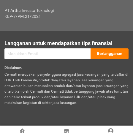
Jenis Kendaraan Non Bus dan Non Truk
0,125% x Rp. 50.000.000,00 = Rp. 62.500,00
Penumpang
0,10% x Rp. 50.000.000,00 = Rp. 50.000,00
PT Artha Investa Teknologi
Untuk Penumpang: 0,10% dari uang 
Tarif Premi atau Kontribusi Minimum = Rp. 300.000,00
KEP-7/PM.21/2021
diri untuk setiap tempat 
Kategori 1
0 s.d.
0,47%
0,56%
Rp125.000.000,-
7.
Tanggung
UP hingga Rp25 juta: 0
Langganan untuk mendapatkan tips finansial
Jawab
Kategori 2
>Rp125.000.000,-
0,63%
0,69%
UP > Rp25 juta s.d. Rp50 ju
Hukum
s.d.
Berlangganan
terhadap
Rp200.000.000,-
UP > Rp50 juta s.d. Rp100 ju
Penumpang
Disclaimer
:
UP > Rp100 juta: ditentukan
Cermati merupakan penyelenggara agregasi jasa keuangan yang terdaftar di
Kategori 3
>Rp200.000.000,-
0,41%
0,46%
Perusahaa
OJK. Oleh karena itu, produk dan/atau layanan jasa keuangan yang
s.d.
ditawarkan bukan merupakan produk dan/atau layanan jasa keuangan yang
Rp400.000.000,-
diterbitkan oleh Cermati dan Cermati tidak bertanggung jawab atas tuntutan
dan risiko terkait produk dan/atau layanan LJK dan/atau pihak yang
*UP = Uang Pertanggungan
melakukan kegiatan di sektor jasa keuangan.
Kategori 4
>Rp400.000.000,-
0,25%
0,30%
Tabel Tarif Perluasan Banjir Asuransi Mobil*
s.d.
Rp800.000.000,-
©
2026
Cermati. All Rights Reserved.
No
Wilayah
Tarif Premi atau Kontribusi