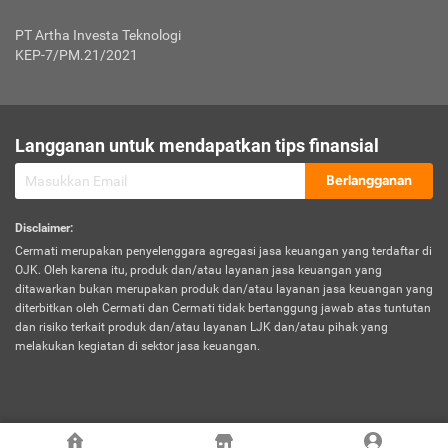
Jenis Kendaraan Non Bus dan Non Truk
0,125% x Rp. 50.000.000,00 = Rp. 62.500,00
Penumpang
0,10% x Rp. 50.000.000,00 = Rp. 50.000,00
PT Artha Investa Teknologi
Untuk Penumpang: 0,10% dari uang 
Tarif Premi atau Kontribusi Minimum = Rp. 300.000,00
KEP-7/PM.21/2021
diri untuk setiap tempat 
Kategori 1
0 s.d.
0,47%
0,56%
Rp125.000.000,-
7.
Tanggung
UP hingga Rp25 juta: 0
Langganan untuk mendapatkan tips finansial
Jawab
Kategori 2
>Rp125.000.000,-
0,63%
0,69%
UP > Rp25 juta s.d. Rp50 ju
Hukum
s.d.
Berlangganan
terhadap
Rp200.000.000,-
UP > Rp50 juta s.d. Rp100 ju
Penumpang
Disclaimer
:
UP > Rp100 juta: ditentukan
Cermati merupakan penyelenggara agregasi jasa keuangan yang terdaftar di
Kategori 3
>Rp200.000.000,-
0,41%
0,46%
Perusahaa
OJK. Oleh karena itu, produk dan/atau layanan jasa keuangan yang
s.d.
ditawarkan bukan merupakan produk dan/atau layanan jasa keuangan yang
Rp400.000.000,-
diterbitkan oleh Cermati dan Cermati tidak bertanggung jawab atas tuntutan
dan risiko terkait produk dan/atau layanan LJK dan/atau pihak yang
*UP = Uang Pertanggungan
melakukan kegiatan di sektor jasa keuangan.
Kategori 4
>Rp400.000.000,-
0,25%
0,30%
Tabel Tarif Perluasan Banjir Asuransi Mobil*
s.d.
Rp800.000.000,-
©
2026
Cermati. All Rights Reserved.
No
Wilayah
Tarif Premi atau Kontribusi