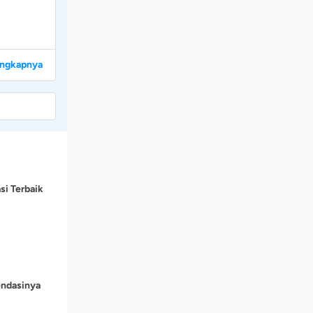
engkapnya
si Terbaik
endasinya