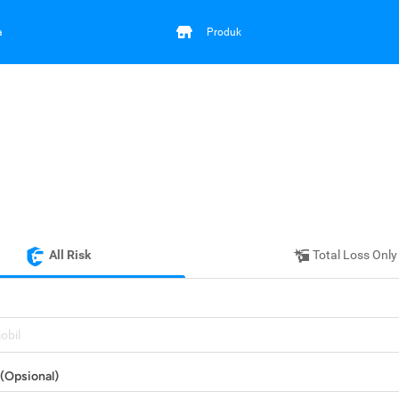
a
Produk
All Risk
Total Loss Only
mobil
(Opsional)