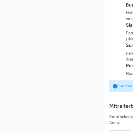
Bua
Hub
cab
Si
For
(jik
Sur
Per
dise
Pen
Nas
Dokumen k
Mitra ter
Kami bekerja
Anda.