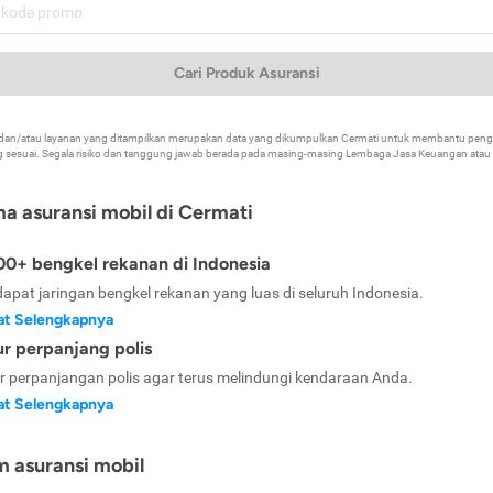
Cari Produk Asuransi
k dan/atau layanan yang ditampilkan merupakan data yang dikumpulkan Cermati untuk membantu p
 sesuai. Segala risiko dan tanggung jawab berada pada masing-masing Lembaga Jasa Keuangan atau mi
ma asuransi mobil di Cermati
0+ bengkel rekanan di Indonesia
dapat jaringan bengkel rekanan yang luas di seluruh Indonesia.
at Selengkapnya
ur perpanjang polis
ur perpanjangan polis agar terus melindungi kendaraan Anda.
at Selengkapnya
m asuransi mobil