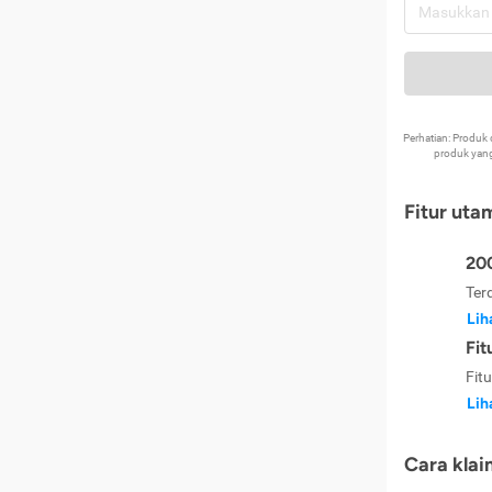
Perhatian: Produ
produk yang
Fitur uta
200
Ter
Lih
Fit
Fit
Lih
Cara klai