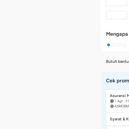
Mengapa 
Butuh bantu
Cek prom
Asuransi
1 Agt
-
31
ASMOBM
Syarat & 