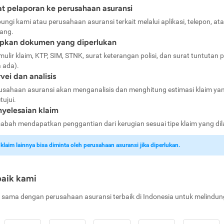
t pelaporan ke perusahaan asuransi
ungi kami atau perusahaan asuransi terkait melalui aplikasi, telepon, at
ang.
apkan dokumen yang diperlukan
mulir klaim, KTP, SIM, STNK, surat keterangan polisi, dan surat tuntutan p
a ada).
vei dan analisis
usahaan asuransi akan menganalisis dan menghitung estimasi klaim ya
tujui.
yelesaian klaim
abah mendapatkan penggantian dari kerugian sesuai tipe klaim yang di
laim lainnya bisa diminta oleh perusahaan asuransi jika diperlukan.
baik kami
 sama dengan perusahaan asuransi terbaik di Indonesia untuk melindun