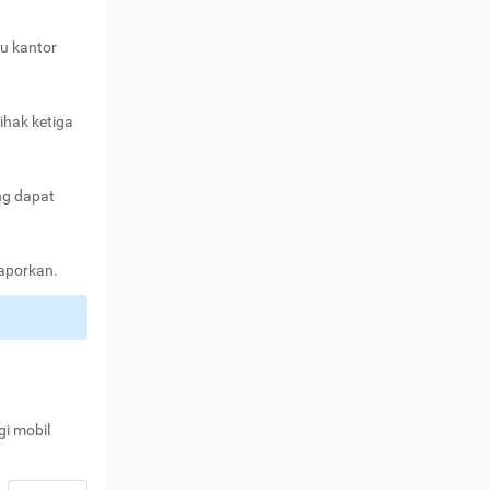
au kantor
ihak ketiga
ng dapat
laporkan.
gi mobil