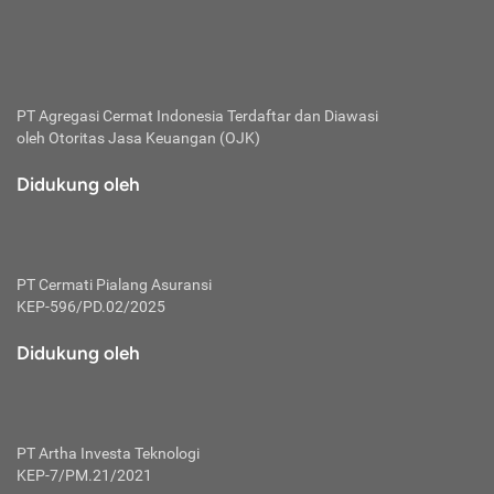
bertanggung jawab membayar premi.
Premi:
Jumlah biaya asuransi yang harus dibayarkan oleh pihak
penanggung.
PT Agregasi Cermat Indonesia
Terdaftar dan Diawasi
oleh Otoritas Jasa Keuangan (OJK)
Polis:
Perjanjian tertulis pihak pemilik polis dengan perusahaan
Didukung oleh
asuransi terkait hak serta kewajiban mengenai asuransi.
Risiko:
Kerugian atau masalah yang mungkin dialami pihak
PT Cermati Pialang Asuransi
tertanggung.
KEP-596/PD.02/2025
Secondary Benefit:
Didukung oleh
Perlindungan atau manfaat tambahan yang dapat diterima
pihak nasabah asuransi dengan menambah biaya premi
yang harus dibayar.
PT Artha Investa Teknologi
Tertanggung:
KEP-7/PM.21/2021
Pihak atau orang yang mendapatkan jaminan perlindungan