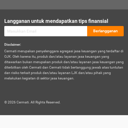
sesuai polis asuransi.
Visa:
Langganan untuk mendapatkan tips finansial
Dokumen bukti jika seseorang boleh melakukan kunjungan ke
sebuah negara tertentu.
Berlangganan
Disclaimer
:
Cermati merupakan penyelenggara agregasi jasa keuangan yang terdaftar di
OJK. Oleh karena itu, produk dan/atau layanan jasa keuangan yang
ditawarkan bukan merupakan produk dan/atau layanan jasa keuangan yang
diterbitkan oleh Cermati dan Cermati tidak bertanggung jawab atas tuntutan
dan risiko terkait produk dan/atau layanan LJK dan/atau pihak yang
melakukan kegiatan di sektor jasa keuangan.
©
2026
Cermati. All Rights Reserved.