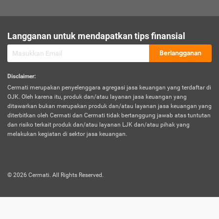
sesuai polis asuransi.
Visa:
Langganan untuk mendapatkan tips finansial
Dokumen bukti jika seseorang boleh melakukan kunjungan ke
sebuah negara tertentu.
Berlangganan
Disclaimer
:
Cermati merupakan penyelenggara agregasi jasa keuangan yang terdaftar di
OJK. Oleh karena itu, produk dan/atau layanan jasa keuangan yang
ditawarkan bukan merupakan produk dan/atau layanan jasa keuangan yang
diterbitkan oleh Cermati dan Cermati tidak bertanggung jawab atas tuntutan
dan risiko terkait produk dan/atau layanan LJK dan/atau pihak yang
melakukan kegiatan di sektor jasa keuangan.
©
2026
Cermati. All Rights Reserved.