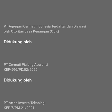
bertanggung jawab membayar premi.
Premi:
Jumlah biaya asuransi yang harus dibayarkan oleh pihak
penanggung.
PT Agregasi Cermat Indonesia
Terdaftar dan Diawasi
oleh Otoritas Jasa Keuangan (OJK)
Polis:
Perjanjian tertulis pihak pemilik polis dengan perusahaan
Didukung oleh
asuransi terkait hak serta kewajiban mengenai asuransi.
Risiko:
Kerugian atau masalah yang mungkin dialami pihak
PT Cermati Pialang Asuransi
tertanggung.
KEP-596/PD.02/2025
Secondary Benefit:
Didukung oleh
Perlindungan atau manfaat tambahan yang dapat diterima
pihak nasabah asuransi dengan menambah biaya premi
yang harus dibayar.
PT Artha Investa Teknologi
Tertanggung:
KEP-7/PM.21/2021
Pihak atau orang yang mendapatkan jaminan perlindungan