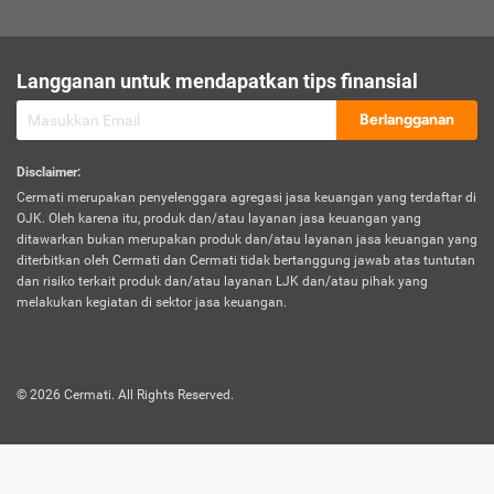
sesuai polis asuransi.
Visa:
Langganan untuk mendapatkan tips finansial
Dokumen bukti jika seseorang boleh melakukan kunjungan ke
sebuah negara tertentu.
Berlangganan
Disclaimer
:
Cermati merupakan penyelenggara agregasi jasa keuangan yang terdaftar di
OJK. Oleh karena itu, produk dan/atau layanan jasa keuangan yang
ditawarkan bukan merupakan produk dan/atau layanan jasa keuangan yang
diterbitkan oleh Cermati dan Cermati tidak bertanggung jawab atas tuntutan
dan risiko terkait produk dan/atau layanan LJK dan/atau pihak yang
melakukan kegiatan di sektor jasa keuangan.
©
2026
Cermati. All Rights Reserved.