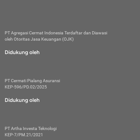
bertanggung jawab membayar premi.
Premi:
Jumlah biaya asuransi yang harus dibayarkan oleh pihak
penanggung.
PT Agregasi Cermat Indonesia
Terdaftar dan Diawasi
oleh Otoritas Jasa Keuangan (OJK)
Polis:
Perjanjian tertulis pihak pemilik polis dengan perusahaan
Didukung oleh
asuransi terkait hak serta kewajiban mengenai asuransi.
Risiko:
Kerugian atau masalah yang mungkin dialami pihak
PT Cermati Pialang Asuransi
tertanggung.
KEP-596/PD.02/2025
Secondary Benefit:
Didukung oleh
Perlindungan atau manfaat tambahan yang dapat diterima
pihak nasabah asuransi dengan menambah biaya premi
yang harus dibayar.
PT Artha Investa Teknologi
Tertanggung:
KEP-7/PM.21/2021
Pihak atau orang yang mendapatkan jaminan perlindungan