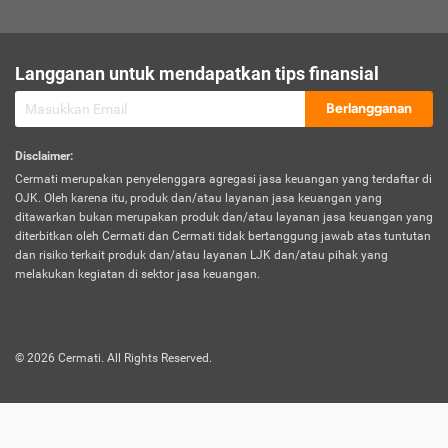
sesuai polis asuransi.
Visa:
Langganan untuk mendapatkan tips finansial
Dokumen bukti jika seseorang boleh melakukan kunjungan ke
sebuah negara tertentu.
Berlangganan
Disclaimer
:
Cermati merupakan penyelenggara agregasi jasa keuangan yang terdaftar di
OJK. Oleh karena itu, produk dan/atau layanan jasa keuangan yang
ditawarkan bukan merupakan produk dan/atau layanan jasa keuangan yang
diterbitkan oleh Cermati dan Cermati tidak bertanggung jawab atas tuntutan
dan risiko terkait produk dan/atau layanan LJK dan/atau pihak yang
melakukan kegiatan di sektor jasa keuangan.
©
2026
Cermati. All Rights Reserved.