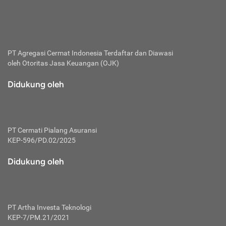
bertanggung jawab membayar premi.
Premi:
Jumlah biaya asuransi yang harus dibayarkan oleh pihak
penanggung.
PT Agregasi Cermat Indonesia
Terdaftar dan Diawasi
oleh Otoritas Jasa Keuangan (OJK)
Polis:
Perjanjian tertulis pihak pemilik polis dengan perusahaan
Didukung oleh
asuransi terkait hak serta kewajiban mengenai asuransi.
Risiko:
Kerugian atau masalah yang mungkin dialami pihak
PT Cermati Pialang Asuransi
tertanggung.
KEP-596/PD.02/2025
Secondary Benefit:
Didukung oleh
Perlindungan atau manfaat tambahan yang dapat diterima
pihak nasabah asuransi dengan menambah biaya premi
yang harus dibayar.
PT Artha Investa Teknologi
Tertanggung:
KEP-7/PM.21/2021
Pihak atau orang yang mendapatkan jaminan perlindungan