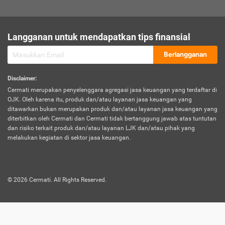
sesuai polis asuransi.
Visa:
Langganan untuk mendapatkan tips finansial
Dokumen bukti jika seseorang boleh melakukan kunjungan ke
sebuah negara tertentu.
Berlangganan
Disclaimer
:
Cermati merupakan penyelenggara agregasi jasa keuangan yang terdaftar di
OJK. Oleh karena itu, produk dan/atau layanan jasa keuangan yang
ditawarkan bukan merupakan produk dan/atau layanan jasa keuangan yang
diterbitkan oleh Cermati dan Cermati tidak bertanggung jawab atas tuntutan
dan risiko terkait produk dan/atau layanan LJK dan/atau pihak yang
melakukan kegiatan di sektor jasa keuangan.
©
2026
Cermati. All Rights Reserved.