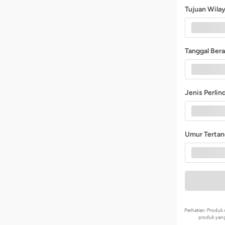
Tujuan Wila
Tanggal Ber
Jenis Perli
Umur Terta
Perhatian: Produ
produk yang