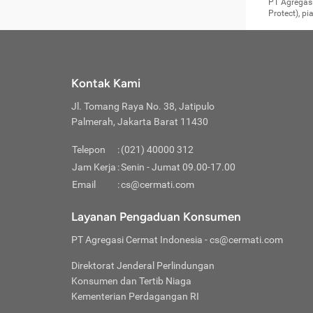
Surat 
tujuan
Reimb
PT Agregasi
berikutny
Asura
membel
Aktuar
perlu dip
Protect), p
pekerja
Perli
perjal
metode p
Asuran
Anda c
Pihak 
alasan
syarat
Jika m
Asuran
sudah 
Jangan
menyer
asuran
luar ne
kebutu
sama.
Jangan
Itiner
Jika A
menamb
Pahami
Cermati
Benefi
Anda k
mencari
harus 
passw
kebutu
Kontak Kami
tangga
profess
Manfaa
mengin
Jaga K
terha
ditulis
berjal
pengga
Jl. Tomang Raya No. 38, Jatipulo
perjal
Jangan
perjal
Palmerah, Jakarta Barat 11430
pihak-
Boardi
perjal
Janga
Kartu 
Luas P
Telepon
:
(021) 40000 312
Jangan
perjal
manapu
Jam Kerja
:
Senin - Jumat 09.00-17.00
Connec
berbah
Waspad
Email
:
cs@cermati.com
Penerb
akan m
Hati-h
Kondis
mengat
Delay:
Layanan Pengaduan Konsumen
dan pa
terverif
Keterl
ada se
Inst
PT Agregasi Cermat Indonesia
- cs@cermati.com
menyem
Face
Klaim 
saja A
Gunaka
Direktorat Jenderal Perlindungan
yang j
Permin
Unduh
Konsumen dan Tertib Niaga
hal in
website
dijanj
Kementerian Perdagangan RI
awal d
Waspad