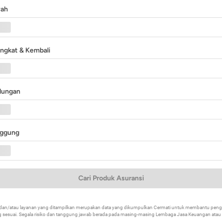
yah
angkat & Kembali
ndungan
nggung
Cari Produk Asuransi
k dan/atau layanan yang ditampilkan merupakan data yang dikumpulkan Cermati untuk membantu p
 sesuai. Segala risiko dan tanggung jawab berada pada masing-masing Lembaga Jasa Keuangan atau mi