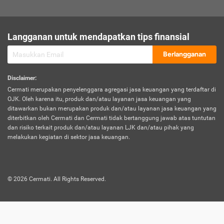
sesuai polis asuransi.
Visa:
Langganan untuk mendapatkan tips finansial
Dokumen bukti jika seseorang boleh melakukan kunjungan ke
sebuah negara tertentu.
Berlangganan
Disclaimer
:
Cermati merupakan penyelenggara agregasi jasa keuangan yang terdaftar di
OJK. Oleh karena itu, produk dan/atau layanan jasa keuangan yang
ditawarkan bukan merupakan produk dan/atau layanan jasa keuangan yang
diterbitkan oleh Cermati dan Cermati tidak bertanggung jawab atas tuntutan
dan risiko terkait produk dan/atau layanan LJK dan/atau pihak yang
melakukan kegiatan di sektor jasa keuangan.
©
2026
Cermati. All Rights Reserved.