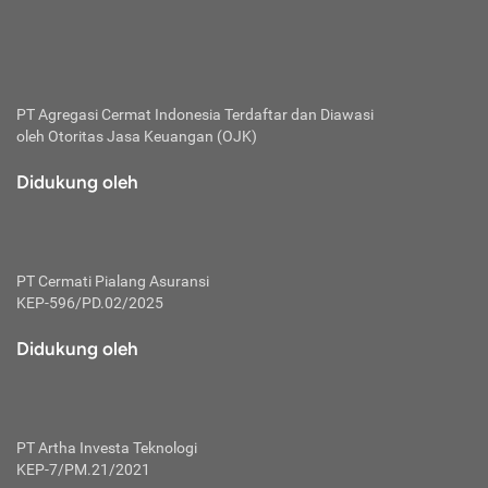
bertanggung jawab membayar premi.
Premi:
Jumlah biaya asuransi yang harus dibayarkan oleh pihak
penanggung.
PT Agregasi Cermat Indonesia
Terdaftar dan Diawasi
oleh Otoritas Jasa Keuangan (OJK)
Polis:
Perjanjian tertulis pihak pemilik polis dengan perusahaan
Didukung oleh
asuransi terkait hak serta kewajiban mengenai asuransi.
Risiko:
Kerugian atau masalah yang mungkin dialami pihak
PT Cermati Pialang Asuransi
tertanggung.
KEP-596/PD.02/2025
Secondary Benefit:
Didukung oleh
Perlindungan atau manfaat tambahan yang dapat diterima
pihak nasabah asuransi dengan menambah biaya premi
yang harus dibayar.
PT Artha Investa Teknologi
Tertanggung:
KEP-7/PM.21/2021
Pihak atau orang yang mendapatkan jaminan perlindungan