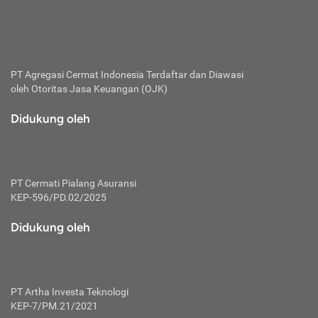
bertanggung jawab membayar premi.
Premi:
Jumlah biaya asuransi yang harus dibayarkan oleh pihak
penanggung.
PT Agregasi Cermat Indonesia
Terdaftar dan Diawasi
oleh Otoritas Jasa Keuangan (OJK)
Polis:
Perjanjian tertulis pihak pemilik polis dengan perusahaan
Didukung oleh
asuransi terkait hak serta kewajiban mengenai asuransi.
Risiko:
Kerugian atau masalah yang mungkin dialami pihak
PT Cermati Pialang Asuransi
tertanggung.
KEP-596/PD.02/2025
Secondary Benefit:
Didukung oleh
Perlindungan atau manfaat tambahan yang dapat diterima
pihak nasabah asuransi dengan menambah biaya premi
yang harus dibayar.
PT Artha Investa Teknologi
Tertanggung:
KEP-7/PM.21/2021
Pihak atau orang yang mendapatkan jaminan perlindungan