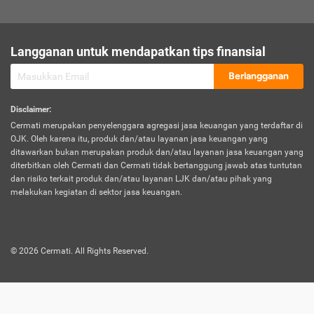
sesuai polis asuransi.
Visa:
Langganan untuk mendapatkan tips finansial
Dokumen bukti jika seseorang boleh melakukan kunjungan ke
sebuah negara tertentu.
Berlangganan
Disclaimer
:
Cermati merupakan penyelenggara agregasi jasa keuangan yang terdaftar di
OJK. Oleh karena itu, produk dan/atau layanan jasa keuangan yang
ditawarkan bukan merupakan produk dan/atau layanan jasa keuangan yang
diterbitkan oleh Cermati dan Cermati tidak bertanggung jawab atas tuntutan
dan risiko terkait produk dan/atau layanan LJK dan/atau pihak yang
melakukan kegiatan di sektor jasa keuangan.
©
2026
Cermati. All Rights Reserved.