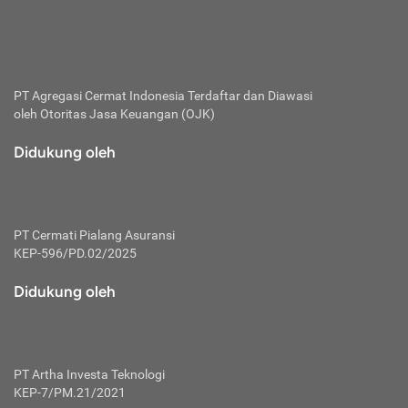
bertanggung jawab membayar premi.
Premi:
Jumlah biaya asuransi yang harus dibayarkan oleh pihak
penanggung.
PT Agregasi Cermat Indonesia
Terdaftar dan Diawasi
oleh Otoritas Jasa Keuangan (OJK)
Polis:
Perjanjian tertulis pihak pemilik polis dengan perusahaan
Didukung oleh
asuransi terkait hak serta kewajiban mengenai asuransi.
Risiko:
Kerugian atau masalah yang mungkin dialami pihak
PT Cermati Pialang Asuransi
tertanggung.
KEP-596/PD.02/2025
Secondary Benefit:
Didukung oleh
Perlindungan atau manfaat tambahan yang dapat diterima
pihak nasabah asuransi dengan menambah biaya premi
yang harus dibayar.
PT Artha Investa Teknologi
Tertanggung:
KEP-7/PM.21/2021
Pihak atau orang yang mendapatkan jaminan perlindungan