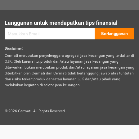
sesuai polis asuransi.
Visa:
Langganan untuk mendapatkan tips finansial
Dokumen bukti jika seseorang boleh melakukan kunjungan ke
sebuah negara tertentu.
Berlangganan
Disclaimer
:
Cermati merupakan penyelenggara agregasi jasa keuangan yang terdaftar di
OJK. Oleh karena itu, produk dan/atau layanan jasa keuangan yang
ditawarkan bukan merupakan produk dan/atau layanan jasa keuangan yang
diterbitkan oleh Cermati dan Cermati tidak bertanggung jawab atas tuntutan
dan risiko terkait produk dan/atau layanan LJK dan/atau pihak yang
melakukan kegiatan di sektor jasa keuangan.
©
2026
Cermati. All Rights Reserved.