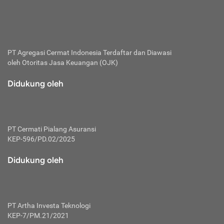
bertanggung jawab membayar premi.
Premi:
Jumlah biaya asuransi yang harus dibayarkan oleh pihak
penanggung.
PT Agregasi Cermat Indonesia
Terdaftar dan Diawasi
oleh Otoritas Jasa Keuangan (OJK)
Polis:
Perjanjian tertulis pihak pemilik polis dengan perusahaan
Didukung oleh
asuransi terkait hak serta kewajiban mengenai asuransi.
Risiko:
Kerugian atau masalah yang mungkin dialami pihak
PT Cermati Pialang Asuransi
tertanggung.
KEP-596/PD.02/2025
Secondary Benefit:
Didukung oleh
Perlindungan atau manfaat tambahan yang dapat diterima
pihak nasabah asuransi dengan menambah biaya premi
yang harus dibayar.
PT Artha Investa Teknologi
Tertanggung:
KEP-7/PM.21/2021
Pihak atau orang yang mendapatkan jaminan perlindungan