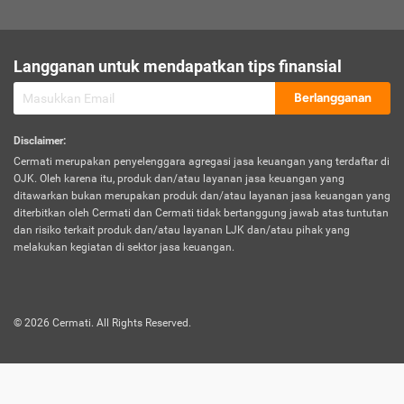
sesuai polis asuransi.
Visa:
Langganan untuk mendapatkan tips finansial
Dokumen bukti jika seseorang boleh melakukan kunjungan ke
sebuah negara tertentu.
Berlangganan
Disclaimer
:
Cermati merupakan penyelenggara agregasi jasa keuangan yang terdaftar di
OJK. Oleh karena itu, produk dan/atau layanan jasa keuangan yang
ditawarkan bukan merupakan produk dan/atau layanan jasa keuangan yang
diterbitkan oleh Cermati dan Cermati tidak bertanggung jawab atas tuntutan
dan risiko terkait produk dan/atau layanan LJK dan/atau pihak yang
melakukan kegiatan di sektor jasa keuangan.
©
2026
Cermati. All Rights Reserved.