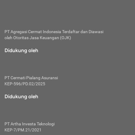
bertanggung jawab membayar premi.
Premi:
Jumlah biaya asuransi yang harus dibayarkan oleh pihak
penanggung.
PT Agregasi Cermat Indonesia
Terdaftar dan Diawasi
oleh Otoritas Jasa Keuangan (OJK)
Polis:
Perjanjian tertulis pihak pemilik polis dengan perusahaan
Didukung oleh
asuransi terkait hak serta kewajiban mengenai asuransi.
Risiko:
Kerugian atau masalah yang mungkin dialami pihak
PT Cermati Pialang Asuransi
tertanggung.
KEP-596/PD.02/2025
Secondary Benefit:
Didukung oleh
Perlindungan atau manfaat tambahan yang dapat diterima
pihak nasabah asuransi dengan menambah biaya premi
yang harus dibayar.
PT Artha Investa Teknologi
Tertanggung:
KEP-7/PM.21/2021
Pihak atau orang yang mendapatkan jaminan perlindungan