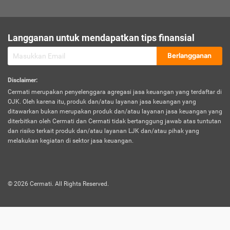
sesuai polis asuransi.
Visa:
Langganan untuk mendapatkan tips finansial
Dokumen bukti jika seseorang boleh melakukan kunjungan ke
sebuah negara tertentu.
Berlangganan
Disclaimer
:
Cermati merupakan penyelenggara agregasi jasa keuangan yang terdaftar di
OJK. Oleh karena itu, produk dan/atau layanan jasa keuangan yang
ditawarkan bukan merupakan produk dan/atau layanan jasa keuangan yang
diterbitkan oleh Cermati dan Cermati tidak bertanggung jawab atas tuntutan
dan risiko terkait produk dan/atau layanan LJK dan/atau pihak yang
melakukan kegiatan di sektor jasa keuangan.
©
2026
Cermati. All Rights Reserved.