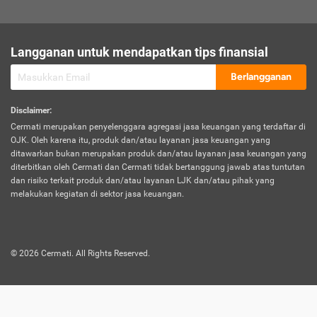
sesuai polis asuransi.
Visa:
Langganan untuk mendapatkan tips finansial
Dokumen bukti jika seseorang boleh melakukan kunjungan ke
sebuah negara tertentu.
Berlangganan
Disclaimer
:
Cermati merupakan penyelenggara agregasi jasa keuangan yang terdaftar di
OJK. Oleh karena itu, produk dan/atau layanan jasa keuangan yang
ditawarkan bukan merupakan produk dan/atau layanan jasa keuangan yang
diterbitkan oleh Cermati dan Cermati tidak bertanggung jawab atas tuntutan
dan risiko terkait produk dan/atau layanan LJK dan/atau pihak yang
melakukan kegiatan di sektor jasa keuangan.
©
2026
Cermati. All Rights Reserved.