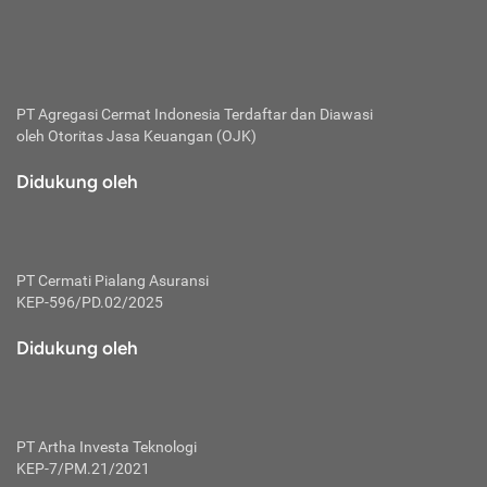
bertanggung jawab membayar premi.
Premi:
Jumlah biaya asuransi yang harus dibayarkan oleh pihak
penanggung.
PT Agregasi Cermat Indonesia
Terdaftar dan Diawasi
oleh Otoritas Jasa Keuangan (OJK)
Polis:
Perjanjian tertulis pihak pemilik polis dengan perusahaan
Didukung oleh
asuransi terkait hak serta kewajiban mengenai asuransi.
Risiko:
Kerugian atau masalah yang mungkin dialami pihak
PT Cermati Pialang Asuransi
tertanggung.
KEP-596/PD.02/2025
Secondary Benefit:
Didukung oleh
Perlindungan atau manfaat tambahan yang dapat diterima
pihak nasabah asuransi dengan menambah biaya premi
yang harus dibayar.
PT Artha Investa Teknologi
Tertanggung:
KEP-7/PM.21/2021
Pihak atau orang yang mendapatkan jaminan perlindungan