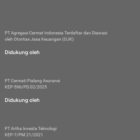
bertanggung jawab membayar premi.
Premi:
Jumlah biaya asuransi yang harus dibayarkan oleh pihak
penanggung.
PT Agregasi Cermat Indonesia
Terdaftar dan Diawasi
oleh Otoritas Jasa Keuangan (OJK)
Polis:
Perjanjian tertulis pihak pemilik polis dengan perusahaan
Didukung oleh
asuransi terkait hak serta kewajiban mengenai asuransi.
Risiko:
Kerugian atau masalah yang mungkin dialami pihak
PT Cermati Pialang Asuransi
tertanggung.
KEP-596/PD.02/2025
Secondary Benefit:
Didukung oleh
Perlindungan atau manfaat tambahan yang dapat diterima
pihak nasabah asuransi dengan menambah biaya premi
yang harus dibayar.
PT Artha Investa Teknologi
Tertanggung:
KEP-7/PM.21/2021
Pihak atau orang yang mendapatkan jaminan perlindungan