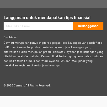
sesuai polis asuransi.
Visa:
Langganan untuk mendapatkan tips finansial
Dokumen bukti jika seseorang boleh melakukan kunjungan ke
sebuah negara tertentu.
Berlangganan
Disclaimer
:
Cermati merupakan penyelenggara agregasi jasa keuangan yang terdaftar di
OJK. Oleh karena itu, produk dan/atau layanan jasa keuangan yang
ditawarkan bukan merupakan produk dan/atau layanan jasa keuangan yang
diterbitkan oleh Cermati dan Cermati tidak bertanggung jawab atas tuntutan
dan risiko terkait produk dan/atau layanan LJK dan/atau pihak yang
melakukan kegiatan di sektor jasa keuangan.
©
2026
Cermati. All Rights Reserved.