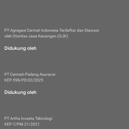
bertanggung jawab membayar premi.
Premi:
Jumlah biaya asuransi yang harus dibayarkan oleh pihak
penanggung.
PT Agregasi Cermat Indonesia
Terdaftar dan Diawasi
oleh Otoritas Jasa Keuangan (OJK)
Polis:
Perjanjian tertulis pihak pemilik polis dengan perusahaan
Didukung oleh
asuransi terkait hak serta kewajiban mengenai asuransi.
Risiko:
Kerugian atau masalah yang mungkin dialami pihak
PT Cermati Pialang Asuransi
tertanggung.
KEP-596/PD.02/2025
Secondary Benefit:
Didukung oleh
Perlindungan atau manfaat tambahan yang dapat diterima
pihak nasabah asuransi dengan menambah biaya premi
yang harus dibayar.
PT Artha Investa Teknologi
Tertanggung:
KEP-7/PM.21/2021
Pihak atau orang yang mendapatkan jaminan perlindungan