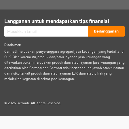
sesuai polis asuransi.
Visa:
Langganan untuk mendapatkan tips finansial
Dokumen bukti jika seseorang boleh melakukan kunjungan ke
sebuah negara tertentu.
Berlangganan
Disclaimer
:
Cermati merupakan penyelenggara agregasi jasa keuangan yang terdaftar di
OJK. Oleh karena itu, produk dan/atau layanan jasa keuangan yang
ditawarkan bukan merupakan produk dan/atau layanan jasa keuangan yang
diterbitkan oleh Cermati dan Cermati tidak bertanggung jawab atas tuntutan
dan risiko terkait produk dan/atau layanan LJK dan/atau pihak yang
melakukan kegiatan di sektor jasa keuangan.
©
2026
Cermati. All Rights Reserved.